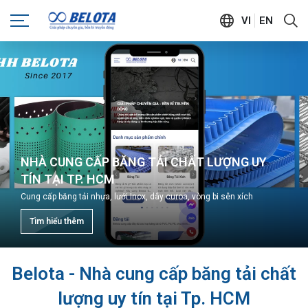
VI
EN
NHÀ CUNG CẤP BĂNG TẢI CHẤT LƯỢNG UY
TÍN TẠI TP. HCM
Cung cấp băng tải nhựa, lưới Inox, dây curoa, vòng bi sên xích
Tìm hiểu thêm
Belota - Nhà cung cấp băng tải chất
lượng uy tín tại Tp. HCM