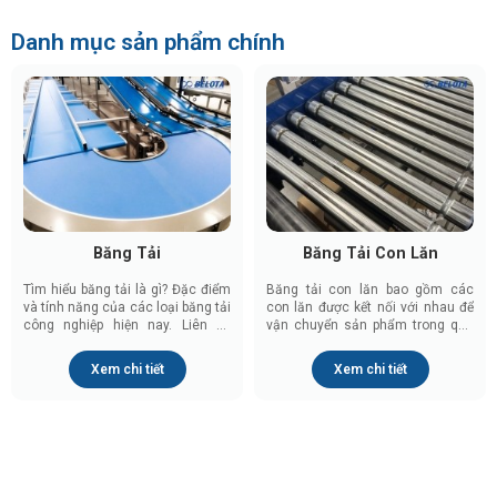
Danh mục sản phẩm chính
Băng Tải
Băng Tải Con Lăn
Tìm hiểu băng tải là gì? Đặc điểm
Băng tải con lăn bao gồm các
và tính năng của các loại băng tải
con lăn được kết nối với nhau để
công nghiệp hiện nay. Liên hệ
vận chuyển sản phẩm trong quá
Belota 0917.657.946 để được tư
trình sản xuất. Cùng Belota theo
vấn, thiết kế và báo giá
dõi bài viết để biết thêm chi tiết.
Xem chi tiết
Xem chi tiết