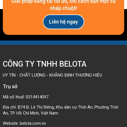
Giải pháp băng tải tối ưu, chỉ cách bạn một cú
nhấp chuột!
Liên hệ ngay
CÔNG TY TNHH BELOTA
UY TÍN - CHẤT LƯỢNG - KHẲNG ĐỊNH THƯƠNG HIỆU
Trụ sở
Mã số thuế: 0314414097
Địa chỉ: B74 Đ. Lê Thị Riêng, Khu dân cư Thới An, Phường Thới
An, TP. Hồ Chí Minh, Việt Nam
Website:
belota.com.vn