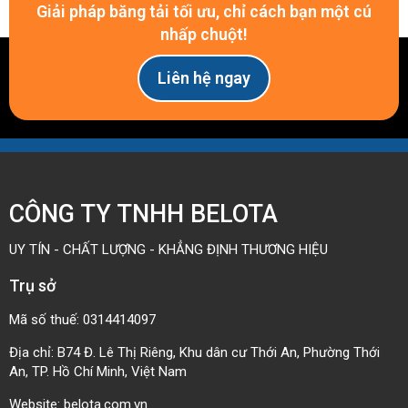
Giải pháp băng tải tối ưu, chỉ cách bạn một cú
nhấp chuột!
Liên hệ ngay
CÔNG TY TNHH BELOTA
UY TÍN - CHẤT LƯỢNG - KHẲNG ĐỊNH THƯƠNG HIỆU
Trụ sở
Mã số thuế: 0314414097
Địa chỉ: B74 Đ. Lê Thị Riêng, Khu dân cư Thới An, Phường Thới
An, TP. Hồ Chí Minh, Việt Nam
Website:
belota.com.vn