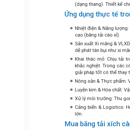
(dạng thang). Thiết kế ch
Ứng dụng thực tế tr
Nhiệt điện & Năng lượng: C
cao (băng tải cào xỉ).
Sản xuất Xi măng & VLXD: 
dễ phát tán bụi như xi m
Khai thác mỏ: Chịu tải 
khắc nghiệt. Trong các c
giải pháp tốt có thể thay 
Nông sản & Thực phẩm: Vậ
Luyện kim & Hóa chất: Vậ
Xử lý môi trường: Thu gom
Cảng biển & Logistics: H
lớn.
Mua băng tải xích cà