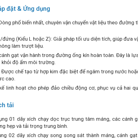
lắp đặt & Ứng dụng
 Dòng phổ biến nhất, chuyên vận chuyển vật liệu theo đường 
/đứng (Kiểu L hoặc Z): Giải pháp tối ưu diện tích, giúp đưa v
ông làm trượt liệu.
 cánh gạt vận hành trong đường ống kín hoàn toàn. Đây là lự
u khỏi độ ẩm môi trường.
t: Được chế tạo từ hợp kim đặc biệt để ngâm trong nước hoặc l
cực cao.
 kế linh hoạt cho phép đảo chiều động cơ, phục vụ cả hai qu
ch tải
ụng 01 dãy xích chạy dọc trục trung tâm máng, các cánh g
g hẹp và tải trọng trung bình.
ụng 02 dãy xích chạy song song sát thành máng, cánh gạt 