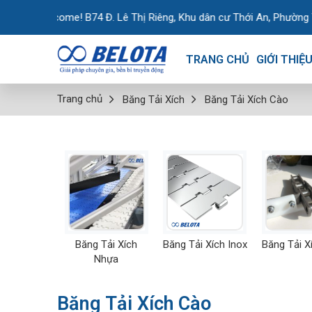
Welcome! B74 Đ. Lê Thị Riêng, Khu dân cư Thới An, Phường Thới An,
TRANG CHỦ
GIỚI THIỆ
Trang chủ
Băng Tải Xích
Băng Tải Xích Cào
Băng Tải Xích
Băng Tải Xích Inox
Băng Tải X
Nhựa
Băng Tải Xích Cào