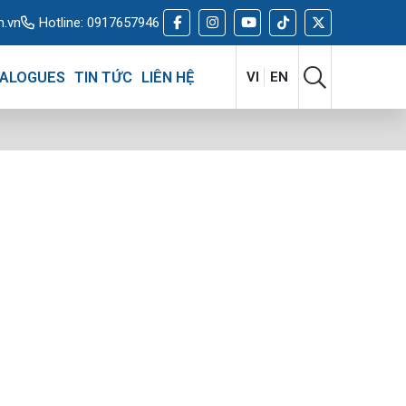
m.vn
Hotline:
0917657946
ALOGUES
TIN TỨC
LIÊN HỆ
VI
EN