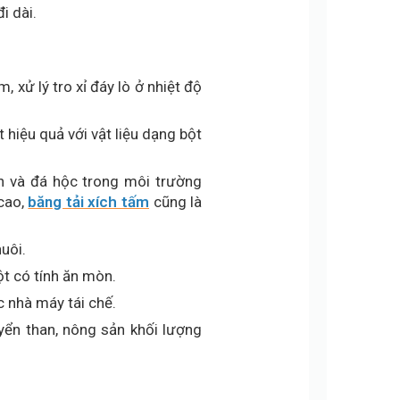
i dài.
, xử lý tro xỉ đáy lò ở nhiệt độ
 hiệu quả với vật liệu dạng bột
ản và đá hộc trong môi trường
 cao,
băng tải xích tấm
cũng là
nuôi.
t có tính ăn mòn.
c nhà máy tái chế.
uyển than, nông sản khối lượng