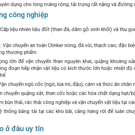
uyên dụng cho lòng máng rộng, tải trọng rất nặng và đường đ
ong công nghiệp
ấp liệu nhiên liệu đốt (than đá, dăm gỗ sinh khối) và thu gom
Vận chuyển an toàn Clinker nóng, đá vôi, thạch cao; đặc biệt
ăng thương phẩm.
trọng lớn để vận chuyển than nguyên khai, quặng khoáng s
ông đoạn tiếp nhận vật liệu có kích thước lớn hoặc nhiệt độ
thế.
n chuyển ngũ cốc (ngô, lúa mì, đậu), cám và thức ăn chăn 
n chuyển quặng sắt, than cốc hoặc các hóa chất dạng hạt/bộ
 bùn thải, rác thải công nghiệp và vận chuyển vật liệu tại cá
ệ thống băng tải tại các kho bãi, cảng hàng rời để luân ch
o ở đâu uy tín