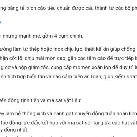
ống băng tải xích cào tiêu chuẩn được cấu thành từ các bộ ph
o
iản nhưng mạnh mẽ, gồm 4 cụm chính:
ng làm từ thép hoặc Inox chịu lực, thiết kế kín giúp chống bụi
hận cốt lõi chịu mài mòn cao, gắn các tấm cào để trực tiếp k
 cơ và hộp giảm tốc, cung cấp momen xoắn lớn để duy trì l
iện tích hợp biến tần và các cảm biến an toàn, giúp kiểm soá
n động tịnh tiến và ma sát vật liệu:
y làm hệ thống xích và cánh gạt chuyển động tuần hoàn liên
ác động lực đẩy, kết hợp với ma sát nội tại giữa các hạt vật 
y đồng nhất.