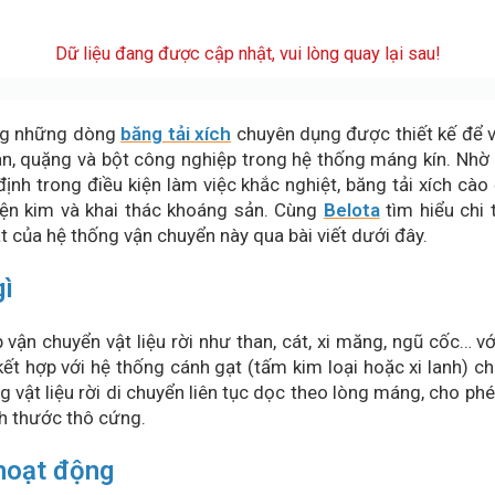
Dữ liệu đang được cập nhật, vui lòng quay lại sau!
ng những dòng
băng tải xích
chuyên dụng được thiết kế để vậ
 than, quặng và bột công nghiệp trong hệ thống máng kín. Nhờ
 định trong điều kiện làm việc khắc nghiệt, băng tải xích cà
uyện kim và khai thác khoáng sản. Cùng
Belota
tìm hiểu chi 
 của hệ thống vận chuyển này qua bài viết dưới đây.
gì
p vận chuyển vật liệu rời như than, cát, xi măng, ngũ cốc… v
kết hợp với hệ thống cánh gạt (tấm kim loại hoặc xi lanh) c
 vật liệu rời di chuyển liên tục dọc theo lòng máng, cho ph
ích thước thô cứng.
 hoạt động