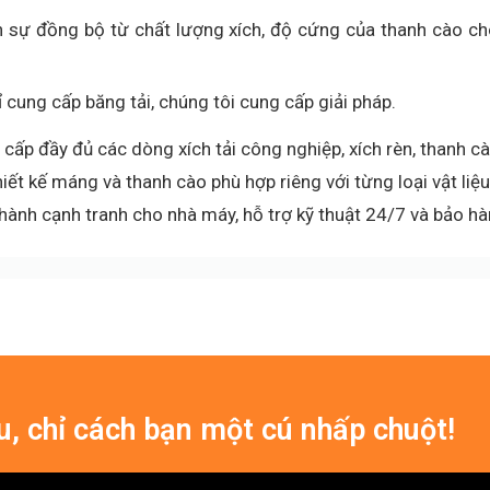
n sự đồng bộ từ chất lượng xích, độ cứng của thanh cào c
ỉ cung cấp băng tải, chúng tôi cung cấp giải pháp.
cấp đầy đủ các dòng xích tải công nghiệp, xích rèn, thanh c
iết kế máng và thanh cào phù hợp riêng với từng loại vật liệ
hành cạnh tranh cho nhà máy, hỗ trợ kỹ thuật 24/7 và bảo hà
ưu, chỉ cách bạn một cú nhấp chuột!