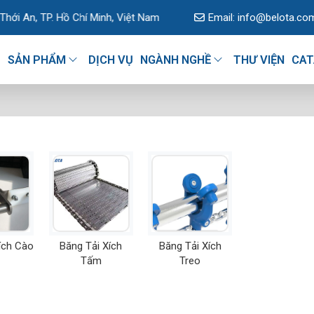
 TP. Hồ Chí Minh, Việt Nam
Email:
info@belota.co
U
SẢN PHẨM
DỊCH VỤ
NGÀNH NGHỀ
THƯ VIỆN
CAT
ích Cào
Băng Tải Xích
Băng Tải Xích
Tấm
Treo