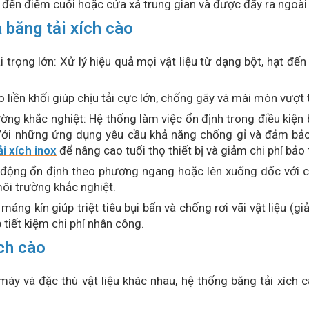
ển đến điểm cuối hoặc cửa xả trung gian và được đẩy ra ngoài 
 băng tải xích cào
trọng lớn: Xử lý hiệu quả mọi vật liệu từ dạng bột, hạt đến
 liền khối giúp chịu tải cực lớn, chống gãy và mài mòn vượt t
ờng khắc nghiệt: Hệ thống làm việc ổn định trong điều kiện 
Với những ứng dụng yêu cầu khả năng chống gỉ và đảm bảo 
i xích inox
để nâng cao tuổi thọ thiết bị và giảm chi phí bảo t
t động ổn định theo phương ngang hoặc lên xuống dốc với c
môi trường khắc nghiệt.
ế máng kín giúp triệt tiêu bụi bẩn và chống rơi vãi vật liệu (
 tiết kiệm chi phí nhân công.
ích cào
máy và đặc thù vật liệu khác nhau, hệ thống băng tải xích