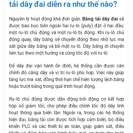
tải dây đai diễn ra như thế nào?
Nguyên lý hoạt động khá đơn giản.
Băng tải dây đai
sẽ
được bao bọc bên ngoài hai ru-lô (puly) đặt ở hai đầu:
một ru-lô chủ động và một ru-lô bị động. Khi ru-lô chủ
động quay, dây băng sẽ chuyển động theo nhờ lực ma
sát giữa dây băng và bề mặt ru-lô. Dây băng di chuyển
liên tục theo một hướng và cùng tốc độ với ru-lô.
Để dây đai vận hành ổn định, hệ thống cần được căn
chỉnh độ căng dây và vị trí ru-lô phù hợp. Việc này giúp
tăng lực ma sát, đồng thời hạn chế hiện tượng lệch băng
hoặc trượt băng trong quá trình hoạt động.
Ru-lô chủ động được dẫn động bởi động cơ kết hợp
hộp số giảm tốc, cho phép điều chỉnh tốc độ dây linh
hoạt thông qua biến tần. Ngoài ra, trong các hệ thống
hiện đại, băng tải còn được tích hợp cảm biến, bộ điều
khiển PLC và các thiết bị an toàn, giúp giám sát, điều