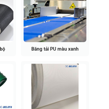
 bộ
Băng tải PU màu xanh
 tốt
và tốc độ vận hành.
ải.