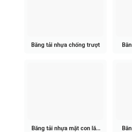
Băng tải nhựa chống trượt
Băn
Thông số
Ưu điểm của băng tải PVC mà
Băng tải PVC màu xanh
không chỉ là biến 
môi trường làm việc sạch. Nhờ cấu tạo lớp p
trình vận hành:
Băng tải nhựa mặt con lăn
Băng
Độ bền và tuổi thọ cao: Lớp PVC xanh có