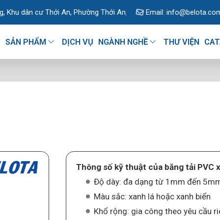
 Thới An, Phường Thới An, TP. Hồ Chí Minh, Việt Nam
Email:
info@belota.co
U
SẢN PHẨM
DỊCH VỤ
NGÀNH NGHỀ
THƯ VIỆN
CAT
Thông số kỹ thuật của băng tải PVC 
Độ dày: đa dạng từ 1mm đến 5
Màu sắc: xanh lá hoặc xanh biển
Khổ rộng: gia công theo yêu cầu r