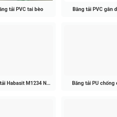
dày băng (thường ≥ 30 – 80 mm).
ăng tải PVC tai bèo
Băng tải PVC gân 
ốt, ít giãn, duy trì độ ổn định khi vận hành liên tục.
trong khoảng -10°C đến +80°C, chịu được lên đến 110°C tron
ợt nhẹ, không bám dính vật liệu, dễ vệ sinh và bảo trì.
ng, gân chéo, vách ngăn, đục lỗ, dán gờ theo yêu cầu kỹ thu
tải Habasit M1234 Nub
Băng tải PU chống 
Top