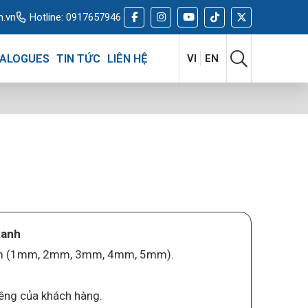
m.vn
Hotline:
0917657946
ALOGUES
TIN TỨC
LIÊN HỆ
VI
EN
xanh
mm (1mm, 2mm, 3mm, 4mm, 5mm).
iêng của khách hàng.