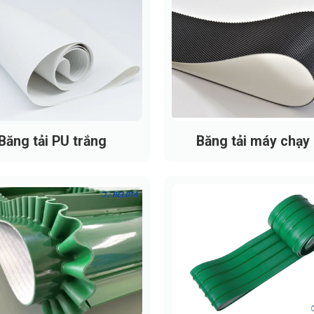
Băng tải PU trắng
Băng tải máy chạy
g tải PVC xanh nổi bật với độ bền kéo cao và khả năng chịu lực
ng tải PVC xanh
khi đặt thi công
dây băng tải PVC xanh
:
 biến: 1mm, 2mm, 3mm, 4mm, 5mm), lựa chọn theo tải trọng 
ài chục mm đến trên 2000 mm), phù hợp từng hệ thống băng t
eo kích thước khung băng tải và khoảng cách trục