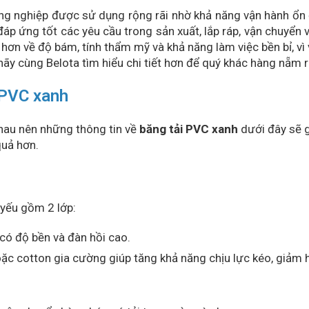
ng nghiệp được sử dụng rộng rãi nhờ khả năng vận hành ổn đ
p ứng tốt các yêu cầu trong sản xuất, lắp ráp, vận chuyển
hơn về độ bám, tính thẩm mỹ và khả năng làm việc bền bỉ, vì
, hãy cùng Belota tìm hiểu chi tiết hơn để quý khác hàng nẵm
i PVC xanh
hau nên những thông tin về
băng tải PVC xanh
dưới đây sẽ g
quả hơn.
yếu gồm 2 lớp:
 có độ bền và đàn hồi cao.
oặc cotton gia cường giúp tăng khả năng chịu lực kéo, giảm h