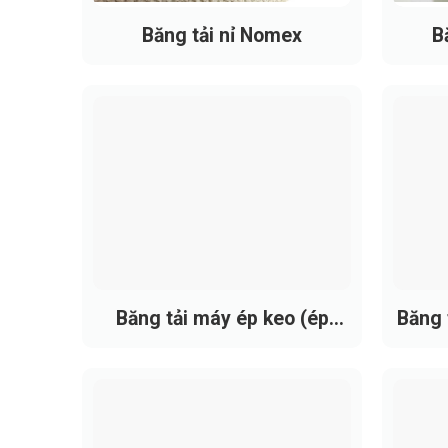
Bán kính uốn tối thiểu: phụ thuộc độ 
Băng tải nỉ Nomex
B
Tải trọng: tải nhẹ đến trung bình
Độ bề kéo: lõi bố vải polyester chịu lực t
Khả năng chịu nhiệt: làm việc ổn định 
Tính năng bề mặt: chống nước, chống trư
Tùy chọn gia công bổ sung: gân dẫn hướ
Băng tải máy ép keo (ép
Băng 
mex)