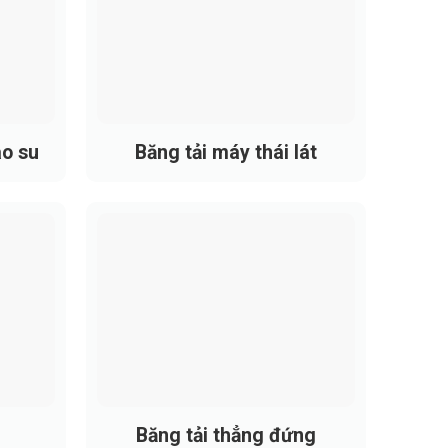
ao su
Băng tải máy thái lát
o yêu cầu
ền yêu cầu tính ổn định cao, quan sát dễ và
 này mang lại nhiều lợi thế rõ rệt trong quá
Băng tải thẳng đứng
c, phù hợp với dây chuyền chạy ca dài.