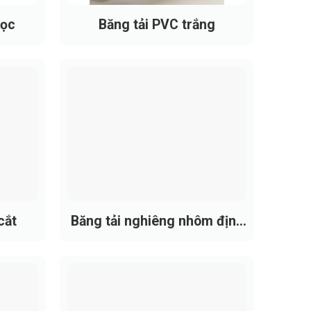
dọc
Băng tải PVC trắng
g thời gian ngắn.
ật.
cắt
Băng tải nghiêng nhôm định
hình