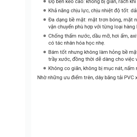
Độ bền kéo cao: không bị giãn, rách kh
Khả năng chịu lực, chịu nhiệt độ tốt: d
Đa dạng bề mặt: mặt trơn bóng, mặt n
vận chuyển phù hợp với từng loại hàng 
Chống thấm nước, dầu mỡ, hơi ẩm, axit
có tác nhân hóa học nhẹ.
Bám tốt nhưng không làm hỏng bề mặt s
trầy xước, đồng thời dễ dàng cho việc 
Không co giãn, không bị mục nát, nấm 
Nhờ những ưu điểm trên, dây băng tải PVC x