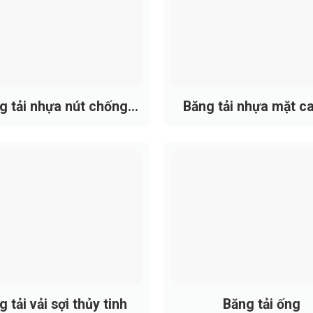
g tải nhựa nút chống
Băng tải nhựa mặt c
dính
 kỹ thuật của dây băng tải PVC màu xanh có thể thay đổi the
u xanh
thể về màu sắc mà được thiết kế để phù hợp với các dây chuy
hủ PVC xanh đặc trưng kết hợp bố vải chịu lực, dòng băng tải
 tải vải sợi thủy tinh
Băng tải ống
 khả năng chống mài mòn tốt, ít nứt gãy khi làm việc liên tụ