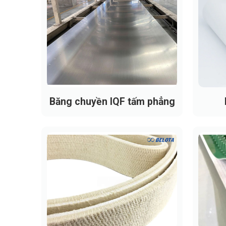
Băng chuyền IQF tấm phẳng
Băn
Thông số kỹ thuật của dây bă
Dưới đây là các thông số bạn cần quan tâm 
Độ dày: đa dạng từ 1.0 – 5.0 mm (phổ
Màu sắc: xanh lá hoặc xanh biển
Khổ rộng: gia công theo yêu cầu (từ v
Chu vi nối tròn: tùy chỉnh chính xác th