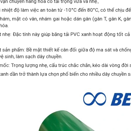
i vận chuyển hàng hóa có tải trọng vừa và nhẹ。
ải nhiệt độ làm việc an toàn từ -10°C đến 80°C, có thể chịu đ
hám, mặt có vân, nhám gai hoặc dán gân (gân T, gân K, gân
hóa.
 nhẹ: Đặc tính này giúp băng tải PVC xanh hoạt động tốt cả
ản phẩm: Bề mặt thiết kế cân đối giữa độ ma sát và chống d
vệ sinh, làm sạch dây chuyền.
mốc: Trọng lượng nhẹ, cấu trúc chắc chắn, kéo dài vòng đời
anh dần trở thành lựa chọn phổ biến cho nhiều dây chuyền s