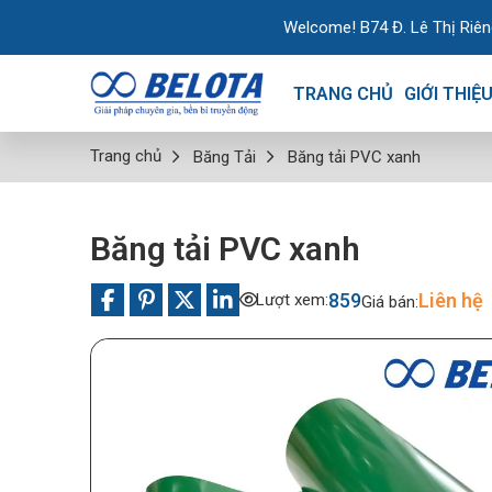
Welcome! B74 Đ. Lê Thị Riêng, Khu dân cư
TRANG CHỦ
GIỚI THIỆ
Trang chủ
Băng Tải
Băng tải PVC xanh
Băng tải PVC xanh
859
Liên hệ
Lượt xem:
Giá bán: