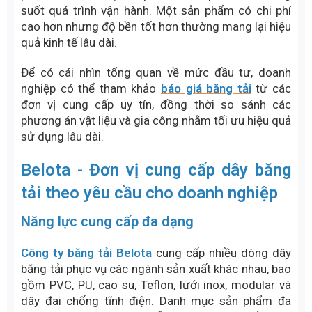
Dây băng tải khoan lỗ
Dây băng tải khoan lỗ được sử dụng trong các ứng
dụng cần thoát nước, thoát khí hoặc hút chân
không. Loại băng tải đai này thường xuất hiện trong
ngành thực phẩm, chế biến nông sản và một số dây
chuyền sản xuất tự động.
Belota gia công đục lỗ dây đai băng tải theo yêu cầu
Kinh nghiệm lựa chọn dây đai băng
tải phù hợp
Việc lựa chọn đúng dây đai băng tải không chỉ giúp
hệ thống vận hành ổn định mà còn tối ưu chi phí đầu
tư và tuổi thọ thiết bị. Dưới đây là một số tiêu chí
quan trọng doanh nghiệp nên cân nhắc.