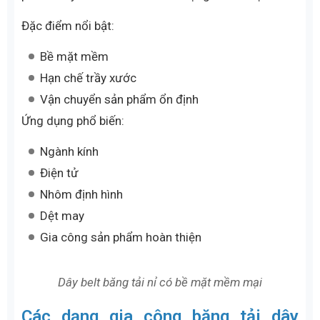
Dây băng tải nhựa Modular được cấu tạo từ các mắt
xích nhựa liên kết với nhau
Dây băng tải TPU đồng nhất
Dây băng tải TPU đồng nhất là dòng sản phẩm
chuyên dùng cho các ngành yêu cầu tiêu chuẩn vệ
sinh cao. Với cấu trúc liền khối, loại dây này giúp hạn
chế nguy cơ tích tụ vi khuẩn và dễ dàng vệ sinh sau
khi sử dụng.
Đặc điểm nổi bật:
Kết cấu liền khối
Không thấm nước
Dễ vệ sinh
Đáp ứng yêu cầu vệ sinh nghiêm ngặt
Ứng dụng phổ biến: