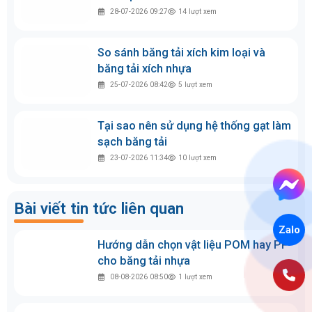
Cách tính dây curoa, tra kích thước và
đọc thông số chuẩn nhất
18-04-2026 10:00
895
lượt xem
Hướng dẫn thiết kế băng tải con lăn
chuẩn kỹ thuật
23-12-2025 14:54
303
lượt xem
4 Thiết kế cơ cấu căng băng tải phổ
biến và nguyên lý hoạt động
10-01-2026 15:00
254
lượt xem
Zalo
Cách tính tốc độ băng tải và cách
điều chỉnh phù hợp
29-01-2026 13:00
250
lượt xem