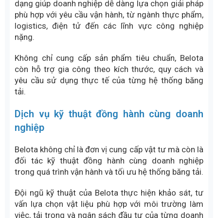
Lựa chọn theo ngành sản xuất
Mỗi ngành nghề sẽ có yêu cầu khác nhau về vật liệu
dây băng tải.
Ngành thực phẩm, thủy sản: ưu tiên dây PU hoặc
TPU.
Ngành logistics, đóng gói: phù hợp với dây PVC.
Ngành khai khoáng, vật liệu xây dựng: phù hợp
với dây cao su.
Hệ thống sấy nhiệt: sử dụng dây Teflon.
Hệ thống đông lạnh hoặc chế biến thực phẩm:
sử dụng dây lưới inox.
Lựa chọn theo điều kiện vận hành
Doanh nghiệp cần xem xét các yếu tố như nhiệt độ,
độ ẩm, hóa chất, dầu mỡ và tải trọng vận chuyển
thực tế. Việc lựa chọn đúng vật liệu sẽ giúp dây