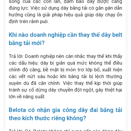
tải theo yêu cầu cho doanh nghiệp
Năng lực cung cấp đa dạng
Công ty băng tải Belota
cung cấp nhiều dòng dây
băng tải phục vụ các ngành sản xuất khác nhau, bao
gồm PVC, PU, cao su, Teflon, lưới inox, modular và
dây đai chống tĩnh điện. Danh mục sản phẩm đa
dạng giúp doanh nghiệp dễ dàng lựa chọn giải pháp
phù hợp với yêu cầu vận hành, từ ngành thực phẩm,
logistics, điện tử đến các lĩnh vực công nghiệp
nặng.
Không chỉ cung cấp sản phẩm tiêu chuẩn, Belota
còn hỗ trợ gia công theo kích thước, quy cách và
yêu cầu sử dụng thực tế của từng hệ thống băng
tải.
Dịch vụ kỹ thuật đồng hành cùng doanh
nghiệp