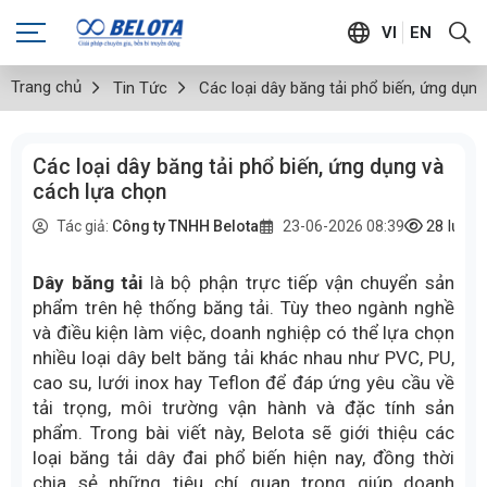
VI
EN
Trang chủ
Tin Tức
Các loại dây băng tải phổ biến, ứng dụn
Các loại dây băng tải phổ biến, ứng dụng và
cách lựa chọn
28
lượt
Tác giả:
Công ty TNHH Belota
23-06-2026 08:39
Dây băng tải
là bộ phận trực tiếp vận chuyển sản
phẩm trên hệ thống băng tải. Tùy theo ngành nghề
và điều kiện làm việc, doanh nghiệp có thể lựa chọn
nhiều loại dây belt băng tải khác nhau như PVC, PU,
cao su, lưới inox hay Teflon để đáp ứng yêu cầu về
tải trọng, môi trường vận hành và đặc tính sản
phẩm. Trong bài viết này, Belota sẽ giới thiệu các
loại băng tải dây đai phổ biến hiện nay, đồng thời
chia sẻ những tiêu chí quan trọng giúp doanh