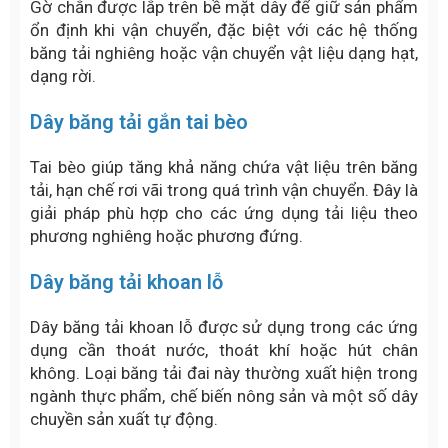
không lớp bố
Dây băng tải nỉ
Dây băng tải nỉ (Felt Belt) được thiết kế để bảo vệ bề
mặt sản phẩm trong quá trình vận chuyển. Bề mặt
mềm giúp hạn chế trầy xước, phù hợp với các sản
phẩm có yêu cầu cao về chất lượng hoàn thiện.
Đặc điểm nổi bật:
Bề mặt mềm
Hạn chế trầy xước
Vận chuyển sản phẩm ổn định
Ứng dụng phổ biến:
Ngành kính
Điện tử