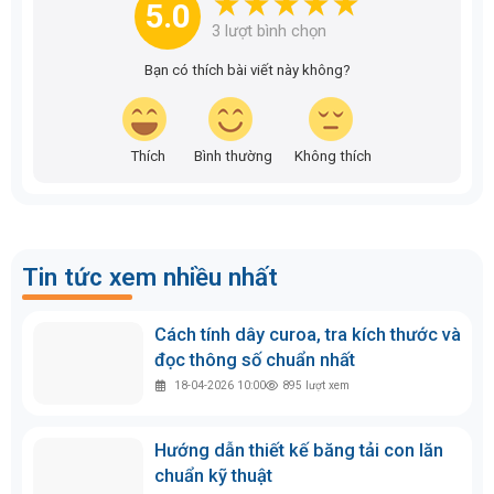
Làm sao để hạn chế tình trạng dây băng
tải bị lệch khi vận hành?
Trả lời: Tình trạng lệch băng thường do lắp đặt chưa
chuẩn, puli bị lỏng hoặc hệ thống thiếu gân dẫn
hướng. Để khắc phục, bạn cần kiểm tra độ song
song của các con lăn, đảm bảo dây được căng
đúng lực. Việc sử dụng dây băng tải có gắn gân dẫn
hướng cũng là giải pháp hiệu quả giúp dây chạy ổn
định trên rãnh puli.
Khi nào doanh nghiệp cần thay thế dây belt
băng tải mới?
Trả lời: Doanh nghiệp nên cân nhắc thay thế khi thấy
các dấu hiệu: dây bị giãn quá mức không thể điều
chỉnh độ căng, bề mặt bị mòn trơ lớp bố, xuất hiện
các vết nứt sâu hoặc khi băng tải bị lệch thường