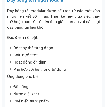
Sấy khô
Đông lạnh
Công nghiệp hóa chất
Các vật liệu phổ biến: Inox 201, inox 304 và inox
316.