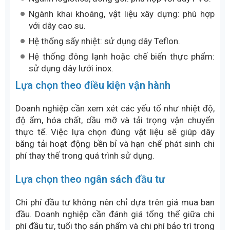
Gân dẫn hướng được gắn ở mặt dưới dây băng tải
nhằm giúp dây chạy ổn định, hạn chế lệch băng
trong quá trình vận hành. Giải pháp này thường
được sử dụng cho các hệ thống băng tải có chiều
dài lớn hoặc hoạt động liên tục.
Dây băng tải dán gờ chắn
Gờ chắn được lắp trên bề mặt dây để giữ sản phẩm
ổn định khi vận chuyển, đặc biệt với các hệ thống
băng tải nghiêng hoặc vận chuyển vật liệu dạng hạt,
dạng rời.
Dây băng tải gắn tai bèo
Tai bèo giúp tăng khả năng chứa vật liệu trên băng
tải, hạn chế rơi vãi trong quá trình vận chuyển. Đây là
giải pháp phù hợp cho các ứng dụng tải liệu theo
phương nghiêng hoặc phương đứng.