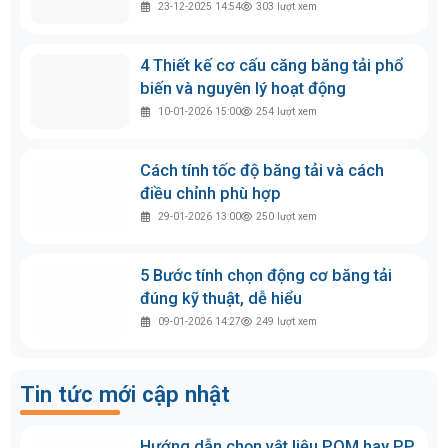
xuyên dù đã căn chỉnh. Việc thay thế kịp thời giúp
tránh sự cố dừng dây chuyền đột ngột, gây thiệt hại
lớn về năng suất.
Belota có nhận gia công dây đai băng tải
theo kích thước riêng không?
Trả lời: Có. Belota không chỉ cung cấp các dòng dây
đai băng tải tiêu chuẩn mà còn chuyên gia công
theo yêu cầu cụ thể của từng hệ thống. Chúng tôi
thực hiện dán gân dẫn hướng, dán gờ chắn, tai bèo
hoặc khoan lỗ theo quy cách riêng của máy móc,
đảm bảo dây vận hành ổn định và đồng bộ với dây
chuyền sản xuất của bạn.
Kết luận
Không có loại băng tải nào phù hợp cho mọi ứng
dụng. Mỗi ngành nghề, mỗi môi trường làm việc sẽ
yêu cầu những đặc tính vật liệu khác nhau. Hiểu rõ