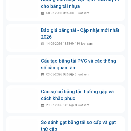
nhu cầu vận hành là bước quan trọng để lựa chọn
giải pháp phù hợp, góp phần tối ưu hiệu quả sản
xuất. Belota đồng hành cùng doanh nghiệp trong
việc tư vấn và cung cấp các giải pháp
dây băng tải
theo yêu cầu.
5.0
3
lượt bình chọn
Bạn có thích bài viết này không?
Thích
Bình thường
Không thích
Tin tức xem nhiều nhất