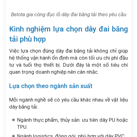
Nhôm định hình
Dệt may
Gia công sản phẩm hoàn thiện
Dây belt băng tải nỉ có bề mặt mềm mại
Các dạng gia công băng tải dây
đai theo yêu cầu
Ngoài việc lựa chọn vật liệu phù hợp, băng tải dây
đai còn có thể được gia công thêm để đáp ứng yêu
cầu vận hành của từng hệ thống. Việc bổ sung các
phụ kiện phù hợp giúp nâng cao hiệu quả vận
chuyển, hạn chế thất thoát sản phẩm và tối ưu khả
năng làm việc của băng tải.
Dây băng tải dán gân