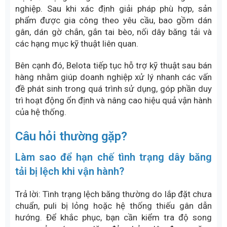
băng tải hoạt động bền bỉ và hạn chế phát sinh chi
phí thay thế trong quá trình sử dụng.
Lựa chọn theo ngân sách đầu tư
Chi phí đầu tư không nên chỉ dựa trên giá mua ban
đầu. Doanh nghiệp cần đánh giá tổng thể giữa chi
phí đầu tư, tuổi thọ sản phẩm và chi phí bảo trì trong
suốt quá trình vận hành. Một sản phẩm có chi phí
cao hơn nhưng độ bền tốt hơn thường mang lại hiệu
quả kinh tế lâu dài.
Để có cái nhìn tổng quan về mức đầu tư, doanh
nghiệp có thể tham khảo
báo giá băng tải
từ các
đơn vị cung cấp uy tín, đồng thời so sánh các
phương án vật liệu và gia công nhằm tối ưu hiệu quả
sử dụng lâu dài.
Belota - Đơn vị cung cấp dây băng