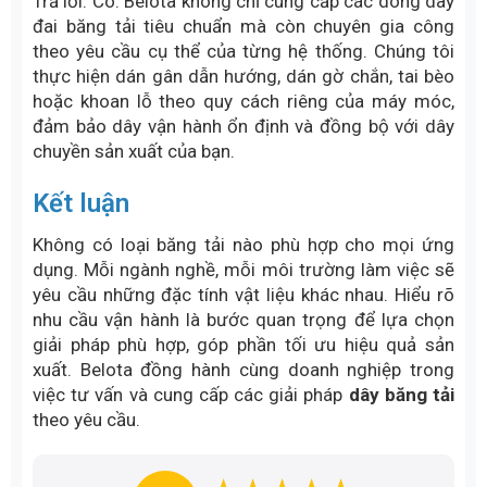
Belota không chỉ là đơn vị cung cấp vật tư mà còn là
đối tác kỹ thuật đồng hành cùng doanh nghiệp
trong quá trình vận hành và tối ưu hệ thống băng tải.
Đội ngũ kỹ thuật của Belota thực hiện khảo sát, tư
vấn lựa chọn vật liệu phù hợp với môi trường làm
việc, tải trọng và ngân sách đầu tư của từng doanh
nghiệp. Sau khi xác định giải pháp phù hợp, sản
phẩm được gia công theo yêu cầu, bao gồm dán
gân, dán gờ chắn, gắn tai bèo, nối dây băng tải và
các hạng mục kỹ thuật liên quan.
Bên cạnh đó, Belota tiếp tục hỗ trợ kỹ thuật sau bán
hàng nhằm giúp doanh nghiệp xử lý nhanh các vấn
đề phát sinh trong quá trình sử dụng, góp phần duy
trì hoạt động ổn định và nâng cao hiệu quả vận hành
của hệ thống.
Câu hỏi thường gặp?