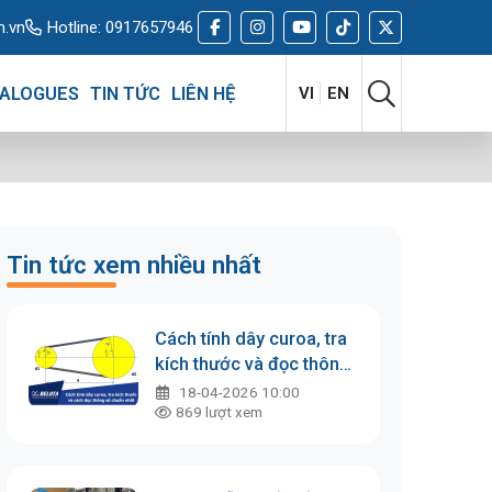
m.vn
Hotline:
0917657946
ALOGUES
TIN TỨC
LIÊN HỆ
VI
EN
Tin tức xem nhiều nhất
Cách tính dây curoa, tra
kích thước và đọc thông
số chuẩn nhất
18-04-2026 10:00
869
lượt xem