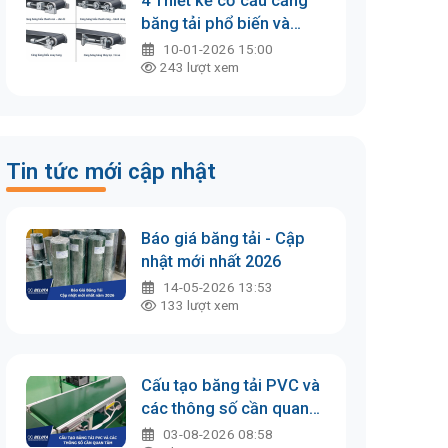
4 Thiết kế cơ cấu căng
băng tải phổ biến và
nguyên lý hoạt động
10-01-2026 15:00
243
lượt xem
Tin tức mới cập nhật
Báo giá băng tải - Cập
nhật mới nhất 2026
14-05-2026 13:53
133
lượt xem
Cấu tạo băng tải PVC và
các thông số cần quan
tâm
03-08-2026 08:58