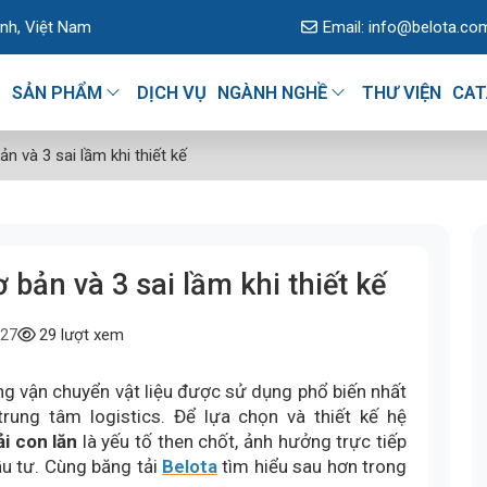
m
Email:
info@belota.co
U
SẢN PHẨM
DỊCH VỤ
NGÀNH NGHỀ
THƯ VIỆN
CAT
n và 3 sai lầm khi thiết kế
 bản và 3 sai lầm khi thiết kế
29
lượt xem
:27
ng vận chuyển vật liệu được sử dụng phổ biến nhất
rung tâm logistics. Để lựa chọn và thiết kế hệ
i con lăn
là yếu tố then chốt, ảnh hưởng trực tiếp
ầu tư. Cùng băng tải
Belota
tìm hiểu sau hơn trong