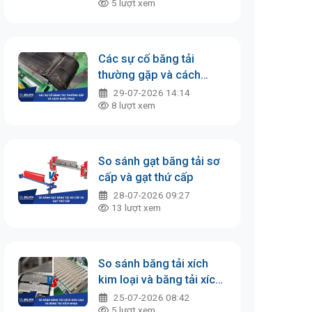
5
lượt xem
Các sự cố băng tải
thường gặp và cách
khắc phục
29-07-2026 14:14
8
lượt xem
So sánh gạt băng tải sơ
cấp và gạt thứ cấp
28-07-2026 09:27
13
lượt xem
So sánh băng tải xích
kim loại và băng tải xích
nhựa
25-07-2026 08:42
5
lượt xem