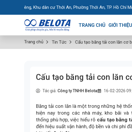
êng, Khu dân cư Thới An, Phường Thới An, TP. Hồ Chí Minh, Việt Na
TRANG CHỦ
GIỚI THIỆ
Trang chủ
Tin Tức
Cấu tạo băng tải con lăn cơ bả
Cấu tạo băng tải con lăn cơ
Tác giả:
Công ty TNHH Belota
16-02-2026 09
Băng tải con lăn là một trong những hệ thố
hiện nay trong các nhà máy, kho bãi và t
thống phù hợp, việc hiểu rõ
cấu tạo băng tả
đến hiệu suất vận hành, độ bền và chi phí đ