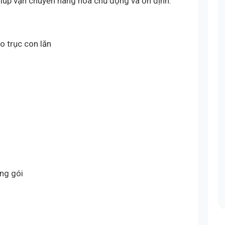
giúp vận chuyển hàng hóa chủ động và ổn định.
o trục con lăn
ng gói