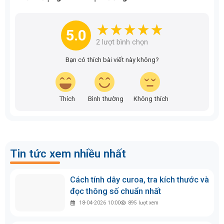
ngành công nghiệp. Việc lựa chọn đúng thương hiệu
vòng bi phù hợp với tải trọng, tốc độ và môi trường
làm việc sẽ giúp máy móc vận hành ổn định, bền bỉ
và tiết kiệm chi phí bảo trì. Nếu bạn cần tư vấn chọn
các loại vòng bi bạc đạn chính hãng, đúng chủng
loại và ứng dụng thực tế, hãy liên hệ BELOTA - đơn
vị cung cấp uy tín để được hỗ trợ kỹ thuật chính xác
nhất.
>> Tham khảo ngay:
Các Hãng Vòng Bi
Uy Tín,
Chất Lượng Trên Thị Trường
5.0
2
lượt bình chọn
Bạn có thích bài viết này không?