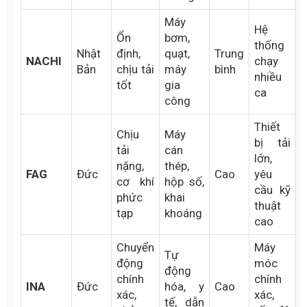
tục,
& chi
giảm
thay
phí
tốc
thế
nhanh
Máy
đóng
Doanh
Bền, dễ
gói,
nghiệp
Nhật
tìm
Trung
KOYO
băng
tối ưu
Bản
mã, giá
bình
tải, cơ
ngân
hợp lý
khí phổ
sách
thông
Máy
Hệ
Ổn
bơm,
thống
Nhật
định,
quạt,
Trung
NACHI
chạy
Bản
chịu tải
máy
bình
nhiều
tốt
gia
ca
công
Thiết