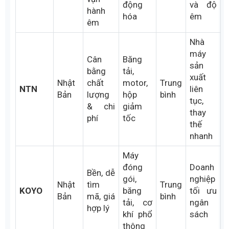
cao,
thép,
ưu tiên
Thụy
chịu tải
khai
SKF
Cao
độ ổn
Điển
lớn,
khoáng,
định, ít
tuổi
băng
dừng
thọ dài
tải
máy
nặng
Độ
CNC,
Thiết
chính
động
bị yêu
xác
Nhật
cơ điện,
Trung
cầu kỹ
NSK
cao,
Bản
tự
– cao
thuật
vận
động
và độ
hành
hóa
êm
êm
Nhà
máy
Cân
Băng
sản
bằng
tải,
xuất
Nhật
chất
motor,
Trung
NTN
liên
Bản
lượng
hộp
bình