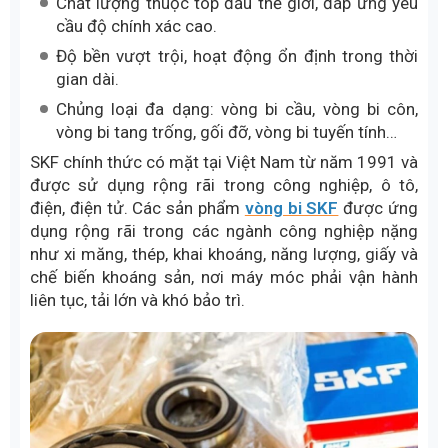
Chất lượng thuộc top đầu thế giới, đáp ứng yêu
cầu độ chính xác cao.
Độ bền vượt trội, hoạt động ổn định trong thời
gian dài.
Chủng loại đa dạng: vòng bi cầu, vòng bi côn,
vòng bi tang trống, gối đỡ, vòng bi tuyến tính…
SKF chính thức có mặt tại Việt Nam từ năm 1991 và
được sử dụng rộng rãi trong công nghiệp, ô tô,
điện, điện tử. Các sản phẩm
vòng bi SKF
được ứng
dụng rộng rãi trong các ngành công nghiệp nặng
như xi măng, thép, khai khoáng, năng lượng, giấy và
chế biến khoáng sản, nơi máy móc phải vận hành
liên tục, tải lớn và khó bảo trì.