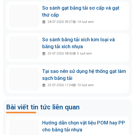
14-05-2026 13:53
139
lượt xem
Cấu tạo băng tải PVC và các thông
số cần quan tâm
03-08-2026 08:58
5
lượt xem
Các sự cố băng tải thường gặp và
cách khắc phục
29-07-2026 14:14
8
lượt xem
So sánh gạt băng tải sơ cấp và gạt
thứ cấp
28-07-2026 09:27
14
lượt xem
So sánh băng tải xích kim loại và
băng tải xích nhựa
25-07-2026 08:42
5
lượt xem