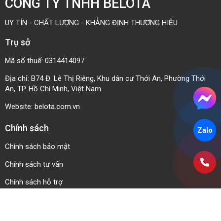
Kết nối chúng tôi
Giải pháp băng tải tối ưu, chỉ cách bạn một cú
nhấp chuột!
Liên hệ ngay
CÔNG TY TNHH BELOTA
Zalo
UY TÍN - CHẤT LƯỢNG - KHẲNG ĐỊNH THƯƠNG HIỆU
Trụ sở
Mã số thuế: 0314414097
Địa chỉ: B74 Đ. Lê Thị Riêng, Khu dân cư Thới An, Phường Thới
An, TP. Hồ Chí Minh, Việt Nam