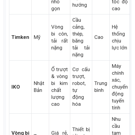
Chịu
Máy
bị tải
tải
cán
lớn,
nặng,
thép,
FAG
Đức
Cao
yêu
cơ khí
hộp số,
cầu kỹ
phức
khai
thuật
tạp
khoáng
cao
Chuyển
Máy
Tự
động
móc
động
chính
chính
INA
Đức
hóa, y
Cao
xác,
xác,
tế, dẫn
nhỏ
tốc độ
hướng
gọn
cao
Cầu
Vòng
cảng,
Hệ
bi côn,
thép,
thống
Timken
Mỹ
Cao
tải rất
băng
chịu
nặng
tải tải
lực lớn
nặng