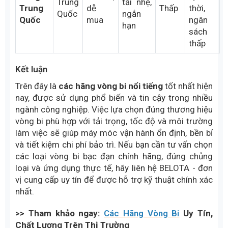
Máy
Ổ trượt
Cơ cấu
chính
& vòng
trượt,
xác,
Nhật
bi kim
robot,
Trung
IKO
chuyển
Bản
chất
tự
bình
động
lượng
động
tuyến
cao
hóa
tính
Nhu
cầu
Thiết bị
Vòng bi
Giá rẻ,
tạm
Trung
tải nhẹ,
Trung
dễ
Thấp
thời,
Quốc
ngắn
Quốc
mua
ngân
hạn
sách
thấp
Kết luận
Trên đây là
các hãng vòng bi nổi tiếng
tốt nhất hiện
nay, được sử dụng phổ biến và tin cậy trong nhiều