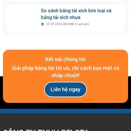
03-08-2026 08:58
5
lượt xem
Các sự cố băng tải thường gặp và
cách khắc phục
29-07-2026 14:14
8
lượt xem
So sánh gạt băng tải sơ cấp và gạt
thứ cấp
28-07-2026 09:27
14
lượt xem
So sánh băng tải xích kim loại và
băng tải xích nhựa
25-07-2026 08:42
5
lượt xem