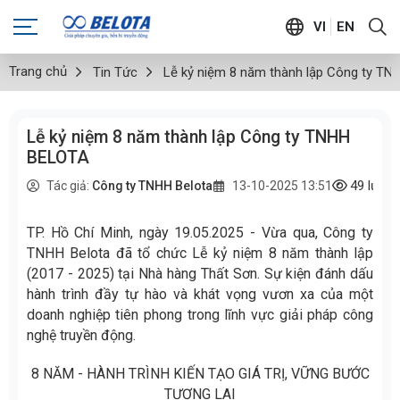
VI
EN
Trang chủ
Tin Tức
Lễ kỷ niệm 8 năm thành lập Công ty T
Lễ kỷ niệm 8 năm thành lập Công ty TNHH
BELOTA
49
lượt
Tác giả:
Công ty TNHH Belota
13-10-2025 13:51
TP. Hồ Chí Minh, ngày 19.05.2025 - Vừa qua, Công ty
TNHH Belota đã tổ chức Lễ kỷ niệm 8 năm thành lập
(2017 - 2025) tại Nhà hàng Thất Sơn. Sự kiện đánh dấu
hành trình đầy tự hào và khát vọng vươn xa của một
doanh nghiệp tiên phong trong lĩnh vực giải pháp công
nghệ truyền động.
8 NĂM - HÀNH TRÌNH KIẾN TẠO GIÁ TRỊ, VỮNG BƯỚC
TƯƠNG LAI