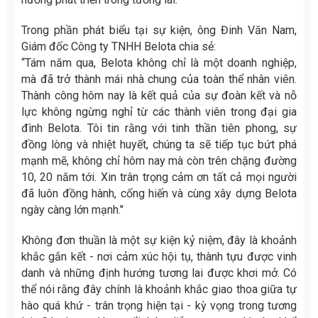
Trong phần phát biểu tại sự kiện, ông Đinh Văn Nam,
Giám đốc Công ty TNHH Belota chia sẻ:
“Tám năm qua, Belota không chỉ là một doanh nghiệp,
mà đã trở thành mái nhà chung của toàn thể nhân viên.
Thành công hôm nay là kết quả của sự đoàn kết và nỗ
lực không ngừng nghỉ từ các thành viên trong đại gia
đình Belota. Tôi tin rằng với tinh thần tiên phong, sự
đồng lòng và nhiệt huyết, chúng ta sẽ tiếp tục bứt phá
mạnh mẽ, không chỉ hôm nay mà còn trên chặng đường
10, 20 năm tới. Xin trân trọng cảm ơn tất cả mọi người
đã luôn đồng hành, cống hiến và cùng xây dựng Belota
ngày càng lớn mạnh."
Không đơn thuần là một sự kiện kỷ niệm, đây là khoảnh
khắc gắn kết - nơi cảm xúc hội tụ, thành tựu được vinh
danh và những định hướng tương lai được khơi mở. Có
thể nói rằng đây chính là khoảnh khắc giao thoa giữa tự
hào quá khứ - trân trọng hiện tại - kỳ vọng trong tương