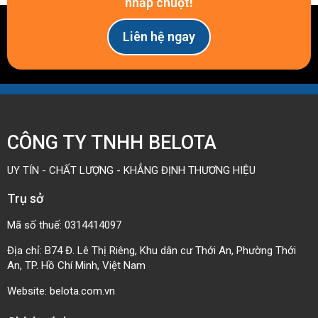
nhấp chuột!
Liên hệ ngay
CÔNG TY TNHH BELOTA
UY TÍN - CHẤT LƯỢNG - KHẲNG ĐỊNH THƯƠNG HIỆU
Trụ sở
Mã số thuế: 0314414097
Địa chỉ: B74 Đ. Lê Thị Riêng, Khu dân cư Thới An, Phường Thới
An, TP. Hồ Chí Minh, Việt Nam
Website:
belota.com.vn