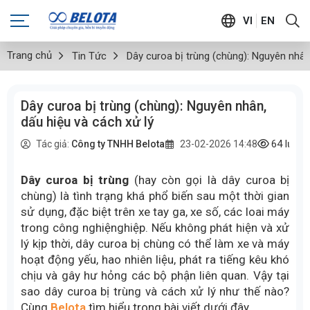
VI
EN
Trang chủ
Tin Tức
Dây curoa bị trùng (chùng): Nguyên nhân,
Dây curoa bị trùng (chùng): Nguyên nhân,
dấu hiệu và cách xử lý
64
lượt
Tác giả:
Công ty TNHH Belota
23-02-2026 14:48
Dây curoa bị trùng
(hay còn gọi là dây curoa bị
chùng) là tình trạng khá phổ biến sau một thời gian
sử dụng, đặc biệt trên xe tay ga, xe số, các loai máy
trong công nghiệnghiệp. Nếu không phát hiện và xử
lý kịp thời, dây curoa bị chùng có thể làm xe và máy
hoạt động yếu, hao nhiên liệu, phát ra tiếng kêu khó
chịu và gây hư hỏng các bộ phận liên quan. Vậy tại
sao dây curoa bị trùng và cách xử lý như thế nào?
Cùng
Belota
tìm hiểu trong bài viết dưới đây.