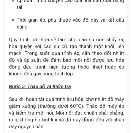
Tiếp theo, đặt thớt nhiệt trên phủ kín toàn bộ khu
vực mối nối. Lắp khung dầm chịu lực và hệ thống
kích ép, đảm bảo máy ép bao trọn mối nối và áp
suất được phân bổ đều trên toàn bộ bề mặt ép.
Sau khi kiểm tra lần cuối về vị trí, độ thẳng và độ kín
của máy ép, tiến hành ép lưu hóa theo thông số kỹ
thuật:
Nhiệt độ: 140–160°C
Áp suất: theo khuyến cáo của nhà sản xuất băng
tải
Thời gian ép: phụ thuộc vào độ dày và kết cấu
băng
Quy trình lưu hóa sẽ làm cho cao su non chảy ra,
hòa quyện với cao su cũ, tạo thành một khối liền
mạch. Trong suốt quá trình ép, cần theo dõi nhiệt