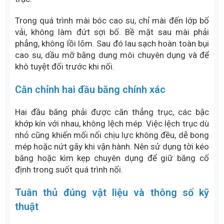
Ngoài các thiết bị chính, quá trình nối lưu hóa nhiệt
không thể thiếu các dụng cụ chuyên dụng hỗ trợ,
bao gồm:
Kìm kẹp băng, kìm kéo bố
Dao cắt cao su chuyên dụng
Búa cao su
Máy mài băng tải
Con lăn ép
Dung môi làm sạch
Các dụng cụ này giúp thao tác chính xác, đảm bảo
bề mặt mối nối phẳng, sạch và đạt tiêu chuẩn kỹ
thuật trước khi ép.