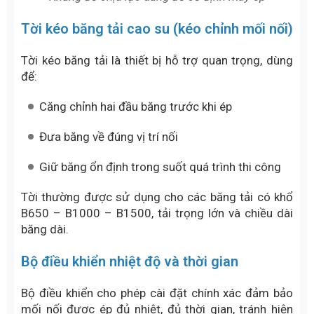
Máy ép lưu hóa nhiệt có nhiệm vụ gia nhiệt và tạo áp
suất để cao su sống chảy ra
Lưu ý: Máy nối cao su lưu hóa nhiệt chỉ sử dụng cho
băng tải cao su, bao gồm băng tải cao su trơn, cao
su gân V,
cao su bố vải
, bố thép Không sử dụng cho
các loại băng tải PVC, PU, PE, Silicone, do đặc tính
vật liệu không phù hợp với phương pháp lưu hóa
nhiệt.
Khung dầm chịu lực
Khung dầm chịu lực dùng để cố định máy ép, giữ
thớt nhiệt luôn song song và đảm bảo lực ép phân
bố đều trên toàn bộ mối nối. Thiết bị này giúp hạn
chế tình trạng ép lệch, thiếu lực hoặc tập trung lực