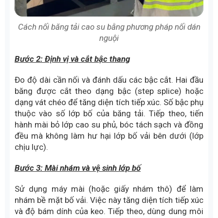
Cách nối băng tải cao su bằng phương pháp nối dán
nguội
Bước 2: Định vị và cắt bậc thang
Đo độ dài cần nối và đánh dấu các bậc cắt. Hai đầu
băng được cắt theo dạng bậc (step splice) hoặc
dạng vát chéo để tăng diện tích tiếp xúc. Số bậc phụ
thuộc vào số lớp bố của băng tải. Tiếp theo, tiến
hành mài bỏ lớp cao su phủ, bóc tách sạch và đồng
đều mà không làm hư hại lớp bố vải bên dưới (lớp
chịu lực).
Bước 3: Mài nhám và vệ sinh lớp bố
Sử dụng máy mài (hoặc giấy nhám thô) để làm
nhám bề mặt bố vải. Việc này tăng diện tích tiếp xúc
và độ bám dính của keo. Tiếp theo, dùng dung môi