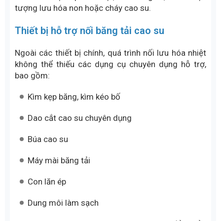
cục bộ gây bong tách lớp sau lưu hóa.
Khung đỡ chịu lực dùng để cố định máy ép
Tời kéo băng tải cao su (kéo chỉnh mối nối)
Tời kéo băng tải là thiết bị hỗ trợ quan trọng, dùng