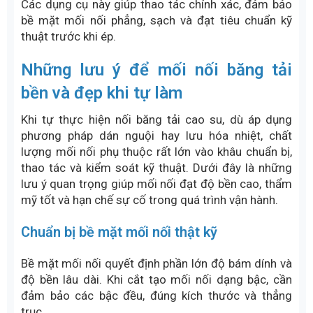
để:
Căng chỉnh hai đầu băng trước khi ép
Đưa băng về đúng vị trí nối
Giữ băng ổn định trong suốt quá trình thi công
Tời thường được sử dụng cho các băng tải có khổ
B650 – B1000 – B1500, tải trọng lớn và chiều dài
băng dài.
Bộ điều khiển nhiệt độ và thời gian
Bộ điều khiển cho phép cài đặt chính xác đảm bảo
mối nối được ép đủ nhiệt, đủ thời gian, tránh hiện
tượng lưu hóa non hoặc cháy cao su.
Thiết bị hỗ trợ nối băng tải cao su