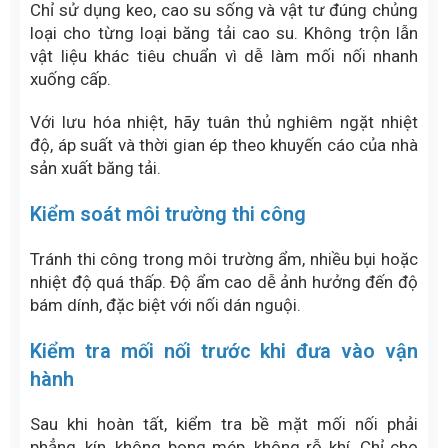
Những lưu ý để mối nối băng tải
bền và đẹp khi tự làm
Khi tự thực hiện nối băng tải cao su, dù áp dụng
phương pháp dán nguội hay lưu hóa nhiệt, chất
lượng mối nối phụ thuộc rất lớn vào khâu chuẩn bị,
thao tác và kiểm soát kỹ thuật. Dưới đây là những
lưu ý quan trọng giúp mối nối đạt độ bền cao, thẩm
mỹ tốt và hạn chế sự cố trong quá trình vận hành.
Chuẩn bị bề mặt mối nối thật kỹ
Bề mặt mối nối quyết định phần lớn độ bám dính và
độ bền lâu dài. Khi cắt tạo mối nối dạng bậc, cần
đảm bảo các bậc đều, đúng kích thước và thẳng
trục.
Trong quá trình mài bóc cao su, chỉ mài đến lớp bố
vải, không làm đứt sợi bố. Bề mặt sau mài phải
phẳng, không lồi lõm. Sau đó lau sạch hoàn toàn bụi