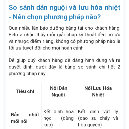
độ và áp suất để đảm bảo mối nối được lưu hóa
đồng đều, tránh hiện tượng thiếu nhiệt hoặc ép
không đều gây bong tách lớp.
Bước 5: Tháo dỡ và Kiểm tra
Sau khi hoàn tất quá trình lưu hóa, chờ nhiệt độ máy
giảm xuống (thường dưới 60°C). Tháo dỡ máy ép
và kiểm tra mối nối. Mối nối đạt chuẩn phải phẳng,
mịn, không có bọt khí và độ dày đồng đều với phần
dây nguyên bản.
So sánh dán nguội và lưu hóa nhiệt
- Nên chọn phương pháp nào?
Qua nhiều lần bảo dưỡng băng tải cho khách hàng,
Belota nhận thấy mỗi giải pháp kỹ thuật đều có ưu
và nhược điểm riêng, không có phương pháp nào là
tối ưu tuyệt đối cho mọi hoàn cảnh.