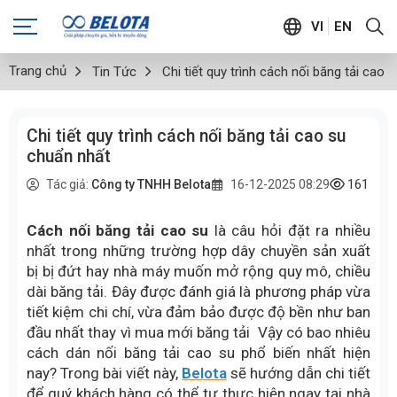
VI
EN
Trang chủ
Tin Tức
Chi tiết quy trình cách nối băng tải cao 
Chi tiết quy trình cách nối băng tải cao su
chuẩn nhất
161
lượ
Tác giả:
Công ty TNHH Belota
16-12-2025 08:29
Cách nối băng tải cao su
là câu hỏi đặt ra nhiều
nhất trong những trường hợp dây chuyền sản xuất
bị bị đứt hay nhà máy muốn mở rộng quy mô, chiều
dài băng tải. Đây được đánh giá là phương pháp vừa
tiết kiệm chi chí, vừa đảm bảo được độ bền như ban
đầu nhất thay vì mua mới băng tải Vậy có bao nhiêu
cách dán nối băng tải cao su phổ biến nhất hiện
nay? Trong bài viết này,
Belota
sẽ hướng dẫn chi tiết
để quý khách hàng có thể tự thực hiện ngay tại nhà