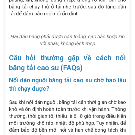
cao su, dầu mỡ bằng dung môi chuyên dụng và để
khô tuyệt đối trước khi nối.
Căn chỉnh hai đầu băng chính xác
Hai đầu băng phải được căn thẳng trục, các bậc
khớp kín với nhau, không lệch mép. Việc lệch trục dù
nhỏ cũng khiến mối nối chịu lực không đều, dễ bong
mép hoặc nứt gãy khi vận hành. Nên sử dụng tời kéo
băng hoặc kìm kẹp chuyên dụng để giữ băng cố
định trong suốt quá trình nối.
Tuân thủ đúng vật liệu và thông số kỹ
thuật
Chỉ sử dụng keo, cao su sống và vật tư đúng chủng
loại cho từng loại băng tải cao su. Không trộn lẫn
vật liệu khác tiêu chuẩn vì dễ làm mối nối nhanh
xuống cấp.