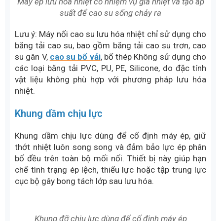
nhiệm vụ gia nhiệt và tạo áp suất để cao su sống
chảy ra, hòa quyện và lưu hóa hoàn toàn tại mối nối.
Máy thường gồm thớt nhiệt trên, thớt nhiệt dưới,
tích hợp điện trở gia nhiệt và cảm biến nhiệt độ. Tùy
vào mối nối dài hay ngắn và bản rộng của băng tải
(B650, B800, B1000, B1200...), sẽ cần lắp ghép số
lượng thớt nhiệt phù hợp (thường là 2, 3 hoặc 4 thớt
ghép lại).