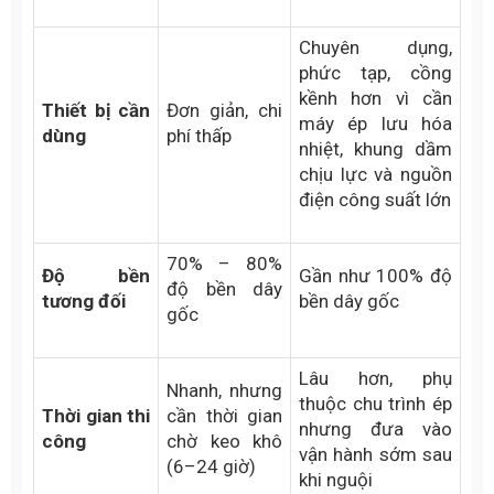
Để giúp quý khách hàng dễ dàng hình dung và ra
quyết định, dưới đây là bảng so sánh chi tiết 2
phương pháp này:
Nối Dán
Nối Lưu Hóa
Tiêu chí
Nguội
Nhiệt
Kết dính hóa
Kết dính vật lý
Bản chất
học (dùng
(cao su chảy và
mối nối
keo)
hòa quyện)
Chuyên dụng,
phức tạp, cồng
kềnh hơn vì cần
Thiết bị cần
Đơn giản, chi
máy ép lưu hóa
dùng
phí thấp
nhiệt, khung dầm
chịu lực và nguồn