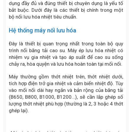
nóng, nối lưu hóa nhiệt là lựa chọn tối ưu. Mặc dù
chi phí đầu tư và thời gian thi công cao hơn, nhưng
mối nối đạt độ bền gần như băng nguyên khối, giúp
giảm rủi ro bong tách, hạn chế dừng máy và tiết
kiệm chi phí bảo trì về lâu dài.
Máy móc chuyên dụng trong cách
nối băng tải cao su lưu hóa nhiệt
Để mối nối lưu hóa nhiệt đạt độ bền cao, ổn định và
gần như tương đương băng nguyên khối, việc sử
dụng đầy đủ và đúng thiết bị chuyên dụng là yếu tố
bắt buộc. Dưới đây là các thiết bị chính trong một
bộ nối lưu hóa nhiệt tiêu chuẩn.
Hệ thống máy nối lưu hóa
Đây là thiết bị quan trọng nhất trong toàn bộ quy
trình nối băng tải cao su. Máy ép lưu hóa nhiệt có