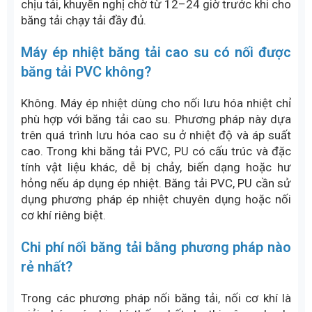
Với lưu hóa nhiệt, hãy tuân thủ nghiêm ngặt nhiệt
độ, áp suất và thời gian ép theo khuyến cáo của nhà
sản xuất băng tải.
Kiểm soát môi trường thi công
Tránh thi công trong môi trường ẩm, nhiều bụi hoặc
nhiệt độ quá thấp. Độ ẩm cao dễ ảnh hưởng đến độ
bám dính, đặc biệt với nối dán nguội.
Kiểm tra mối nối trước khi đưa vào vận
hành
Sau khi hoàn tất, kiểm tra bề mặt mối nối phải
phẳng, kín, không bong mép, không rỗ khí. Chỉ cho
băng tải chạy thử ở tải nhẹ trước, sau đó tăng dần
tải để đảm bảo mối nối ổn định.