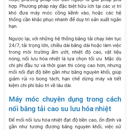
Vậy nên lựa chọn phương pháp nào trong 2 phương
pháp này?
Việc lựa chọn nối dán nguội hay nối lưu hóa nhiệt
phụ thuộc trực tiếp vào điều kiện vận hành thực tế
của hệ thống băng tải, không nên chỉ dựa trên chi
phí ban đầu.
Trong trường hợp băng tải làm việc ở môi trường
khô ráo, tải trọng nhẹ đến trung bình, tốc độ vận
hành không quá cao và cần thi công nhanh, linh
hoạt, phương pháp nối dán nguội là giải pháp phù
hợp. Phương pháp này đặc biệt hữu ích tại các vị trí
khó đưa máy móc cồng kềnh vào, hoặc các hệ
thống cần khắc phục nhanh để duy trì sản xuất ngắn
hạn.
Ngược lại, với những hệ thống băng tải chạy liên tục
24/7, tải trọng lớn, chiều dài băng dài hoặc làm việc
trong môi trường ẩm ướt, nhiệt độ cao, vật liệu