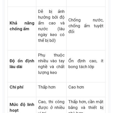
điện công suất lớn
70% – 80%
Độ bền
Gần như 100% độ
độ bền dây
tương đối
bền dây gốc
gốc
Lâu hơn, phụ
Nhanh, nhưng
thuộc chu trình ép
Thời gian thi
cần thời gian
nhưng đưa vào
công
chờ keo khô
vận hành sớm sau
(6–24 giờ)
khi nguội
Dễ bị ảnh
hưởng bởi độ
Chống nước,
Khả năng
ẩm cao và
chống ẩm tuyệt
chống ẩm
nước (lâu
đối
ngày keo có
thể bị bở)