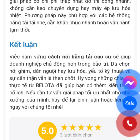
Hai đầu băng phải được căn thẳng, các bậc khớp kín
với nhau, không lệch mép
Câu hỏi thường gặp về cách nối
băng tải cao su (FAQs)
Nối dán nguội băng tải cao su chờ bao lâu
thì chạy được?
Sau khi nối dán nguội, băng tải cần thời gian chờ keo
khô và ổn định hoàn toàn trước khi vận hành. Thông
thường, thời gian tối thiểu là 6–8 giờ trong điều kiện
môi trường khô ráo, nhiệt độ phù hợp. Tuy nhiên, để
Zalo
đảm bảo độ bền mối nối và hạn chế bong tách khi
chịu tải, khuyến nghị chờ từ 12–24 giờ trước khi cho
băng tải chạy tải đầy đủ.
Máy ép nhiệt băng tải cao su có nối được