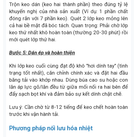
Trộn keo dán (keo hai thành phần) theo đúng tỷ lệ
khuyến nghị của nhà sản xuất (Ví dụ: 1 phần chất
đóng rắn với 7 phần keo). Quét 2 lớp keo mỏng lên
cả hai bề mặt đã bóc tách. Quan trọng: Phải chờ lớp
keo thứ nhất khô hoàn toàn (thường 20-30 phút) rồi
mới quét lớp thứ hai.
Bước 5: Dán ép và hoàn thiện
Khi lớp keo cuối cùng đạt độ khô "hơi dính tay" (tình
trạng tốt nhất), căn chỉnh chính xác và đặt hai đầu
băng tải vào khớp nhau. Dùng búa cao su hoặc con
lăn áp lực gõ/lăn đều từ giữa mối nối ra hai bên để
đẩy sạch bọt khí và đảm bảo sự kết dính chặt chẽ.
Lưu ý: Cần chờ từ 8-12 tiếng để keo chết hoàn toàn
trước khi vận hành tải.
Phương pháp nối lưu hóa nhiệt