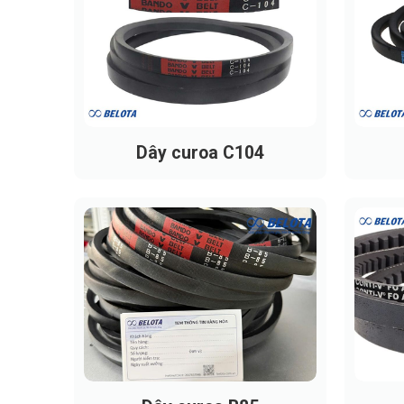
Sợi lõi chịu lực Polyester: Chịu kéo tốt
Lớp cao su cách nhiệt: Bảo vệ lõi chịu 
Lớp gia cố tăng cường: Giúp dây đai chị
Lớp cao su chịu nén: Giúp dây bám chắc
Dây curoa C104