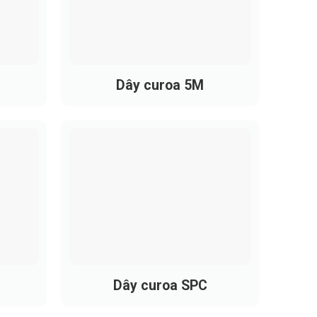
Dây curoa 5M
n cho các hệ truyền động tải nhẹ đến trung
Dây curoa SPC