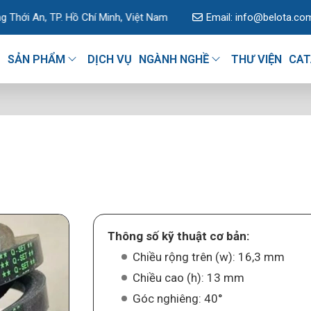
 Hồ Chí Minh, Việt Nam
Email:
info@belota.co
U
SẢN PHẨM
DỊCH VỤ
NGÀNH NGHỀ
THƯ VIỆN
CAT
Thông số kỹ thuật cơ bản:
Chiều rộng trên (w): 16,3 mm
Chiều cao (h): 13 mm
Góc nghiêng: 40°