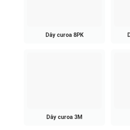
Thiết kế góc nghiêng 40° giúp tăng ma 
Hoạt động ổn định, độ ồn thấp.
Vật liệu chịu chịu mài mòn, chống dầu 
Dây curoa 8PK
D
Khả năng chống tĩnh điện giúp giảm ng
Bền bỉ trong nhiều môi trường khắc ngh
Đa dạng kích thước, dễ dàng thay thế 
bình, dây SPB phù hợp hơn với các ứng 
Dây curoa 3M