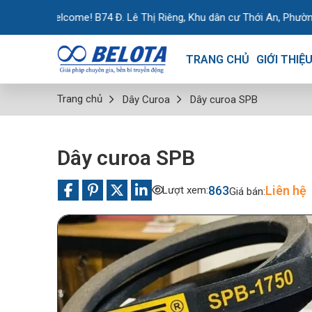
come! B74 Đ. Lê Thị Riêng, Khu dân cư Thới An, Phường Thới An, TP.
TRANG CHỦ
GIỚI THIỆ
Trang chủ
Dây Curoa
Dây curoa SPB
Dây curoa SPB
863
Liên hệ
Lượt xem:
Giá bán: