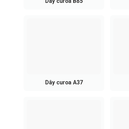
Dây curoa B85
Dây curoa A37
Dây 
Ưu điểm nổi bật của dây curoa
Cấu trúc hẹp và dày giúp tối ưu khả nă