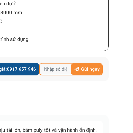
bên dưới
ến 8000 mm
°C
 trình sử dụng
giá:
0917 657 946
Gửi ngay
 tải lớn, bám puly tốt và vận hành ổn định.