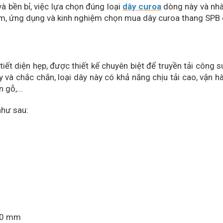
à bền bỉ, việc lựa chọn đúng loại
dây curoa
dòng này và nhà 
iểm, ứng dụng và kinh nghiệm chọn mua dây curoa thang SPB 
tiết diện hẹp, được thiết kế chuyên biệt để truyền tải công 
y và chắc chắn, loại dây này có khả năng chịu tải cao, vận h
 gỗ,...
như sau:
000 mm