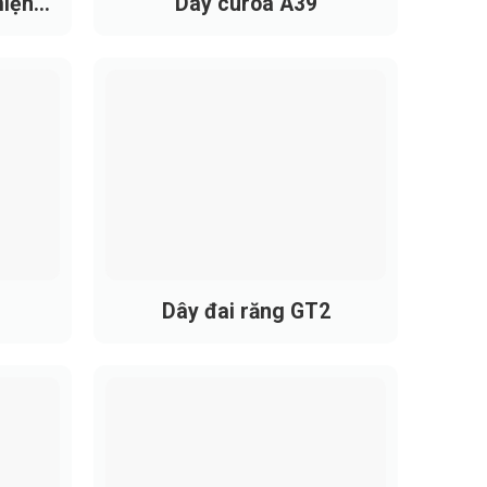
miệng
Dây curoa A39
Dây đai răng GT2
g cao