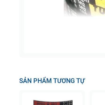
Dây curoa SPB được thiết kế
Cấu tạo của dây curoa thang
SẢN PHẨM TƯƠNG TỰ
Dây curoa thang SPB
được sản xuất từ cao
Lớp vải bố: Làm từ sợi địa kỹ thuật, g