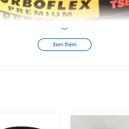
Xem thêm
 chuyên biệt để truyền tải công suất lớn trong không gian hẹ
 SPB
 su tổng hợp chất lượng cao kết hợp cùng các lớp gia cố ch
iúp tăng độ ma sát, chống bụi bẩn, dầu mỡ và ẩm mốc.