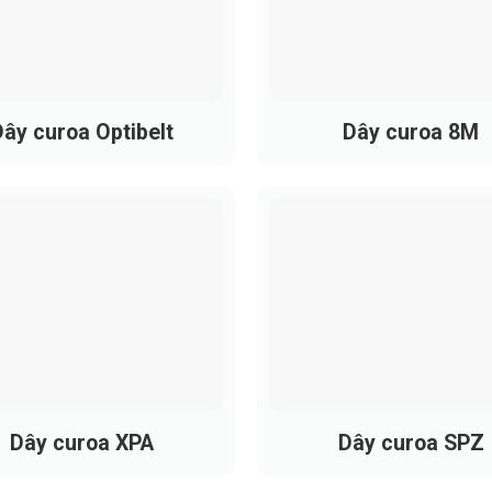
sát, đảm bảo khả năng tải ổn định.
mỡ, chống lão hóa tốt.
ây curoa Optibelt
Dây curoa 8M
uy cơ cháy nổ
iệt: nhiệt độ, ozone, ánh nắng.
và bảo dưỡng. Trong khi
dây curoa SPA
thường được lựa chọ
dụng công nghiệp có yêu cầu công suất và tải trọng lớn hơn.
Dây curoa XPA
Dây curoa SPZ