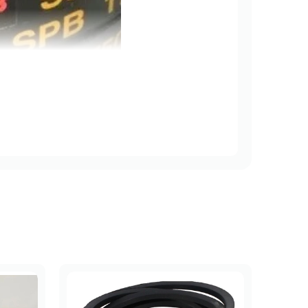
p hơn do với dây curoa bản B
ắc chắn: