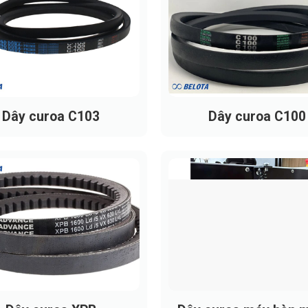
, chống giãn dài, giúp dây bền và ổn định.
lực, hạn chế ảnh hưởng từ nhiệt sinh ra do ma sát.
u tải tốt, không biến dạng khi làm việc lâu dài.
, truyền động êm ái, hạn chế trượt.
Dây curoa C103
Dây curoa C100