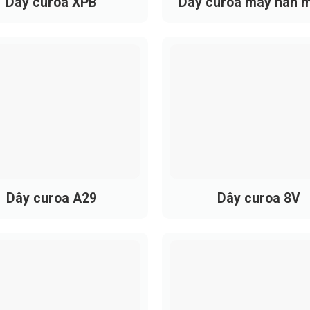
Dây curoa XPB
Dây curoa máy hàn 
túi
Dây curoa A29
Dây curoa 8V
curoa thang SPB được sản xuất từ cao su tổng hợp chất lượn
 SPB khác gì các loại thông thường
ng truyền lực, phù hợp các hệ thống yêu cầu công suất lớn.