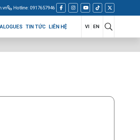
m.vn
Hotline:
0917657946
ALOGUES
TIN TỨC
LIÊN HỆ
VI
EN