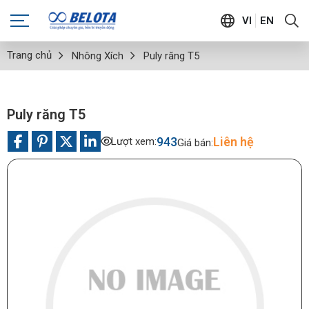
VI
EN
Trang chủ
Nhông Xích
Puly răng T5
Puly răng T5
943
Liên hệ
Lượt xem:
Giá bán: