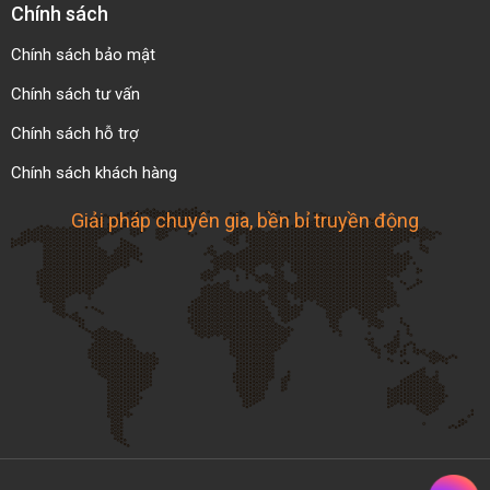
Chính sách
2 ×
T5-15
15
23.05
28
5 ~ 14
M4
Chính sách bảo mật
Chính sách tư vấn
2 ×
T5-16
16
24.60
30
5 ~ 14
Chính sách hỗ trợ
M4
Chính sách khách hàng
2 ×
T5-20
20
31.00
35
5 ~ 20
Giải pháp chuyên gia, bền bỉ truyền động
M5
2 ×
T5-24
24
37.40
42
5 ~ 20
M5
2 ×
T5-30
30
46.95
51
8 ~ 25
M5
2 ×
T5-32
32
50.10
54
8 ~ 25