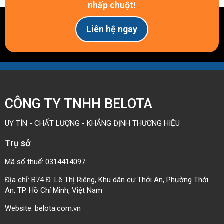
Dưới đây là bảng thông số tham khảo cho các mã
nhấp chuột!
Puly T5 phổ biến
Liên hệ ngay
Đường
Đường
Mã
Số
kính
Lỗ
kính
Vít
Sản
Răng
ngoài
trục d
bích Df
trí
Phẩm
(Z)
De
(mm)
(mm)
(mm)
CÔNG TY TNHH BELOTA
2 ×
T5-10
10
15.05
19
5 ~ 8
UY TÍN - CHẤT LƯỢNG - KHẲNG ĐỊNH THƯƠNG HIỆU
M4
Trụ sở
2 ×
T5-12
12
18.25
23
5 ~ 8
Mã số thuế: 0314414097
M4
Địa chỉ: B74 Đ. Lê Thị Riêng, Khu dân cư Thới An, Phường Thới
An, TP. Hồ Chí Minh, Việt Nam
2 ×
T5-14
14
21.45
25
5 ~ 10
M4
Website:
belota.com.vn