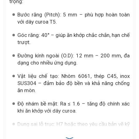
trọng:
Bước răng (Pitch): 5 mm – phù hợp hoàn toàn
với dây curoa T5.
Góc răng: 40° – giúp ăn khớp chắc chắn, hạn chế
trượt.
Đường kính ngoài (O.D): 12 mm – 200 mm, đa
dạng cho nhiều ứng dụng.
Vật liệu chế tạo: Nhôm 6061, thép C45, inox
SUS304 – đảm bảo độ bền và khả năng chống
ăn mòn.
Độ nhám bề mặt: Ra ≤ 1.6 – tăng độ chính xác
khi ăn khớp với dây curoa.
Dung sai lỗ trục: H7 hoặc theo yêu cầu bản vẽ kỹ
thuật.