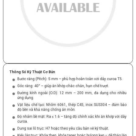
Thông Số Kỹ Thuật Cơ Bản
Bước răng (Pitch): 5 mm – phù hợp hoàn toàn với dây curoa T5.
Góc răng: 40° – giúp ăn khớp chắc chắn, hạn chế trượt.
Đường kính ngoài (O.D): 12 mm – 200 mm, đa dạng cho nhiều
ứng dụng.
Vật liệu chế tạo: Nhôm 6061, thép C45, inox SUS304 – đảm bảo
độ bền và khả năng chống ăn mòn.
Độ nhám bề mặt: Ra ≤ 1.6 – tăng độ chính xác khi ăn khớp với dây
curoa.
Dung sai lỗ trục: H7 hoặc theo yêu cầu bản vẽ kỹ thuật.
Kiểu lắp trục: Khóa then, khóa taper hoặc bulong kẹp – dễ tháo lắp