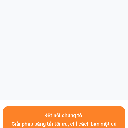
Theo hình dạng
Dạng A (Puly đĩa/Plate): Puly dạng đĩa phẳng,
mỏng, không có phần moay-ơ (cù) lồi ra. Thích
hợp cho không gian lắp đặt hẹp.
Dạng B (Puly có moay-ơ/Hub): Có phần vai trục
lồi ra ở tâm giúp tăng độ dày để bắt vít trí hoặc
phay rãnh then chắc chắn hơn.
Dạng có mặt bích (Flange): Hai bên mép puly
được lắp thêm vòng chặn (thường bằng thép
mỏng) để ngăn dây curoa bị trượt ra khỏi puly
khi vận hành.
Bảng Thông Số Các Mã Puly Răng
Kết nối chúng tôi
T5 Phổ Biến
Giải pháp băng tải tối ưu, chỉ cách bạn một cú