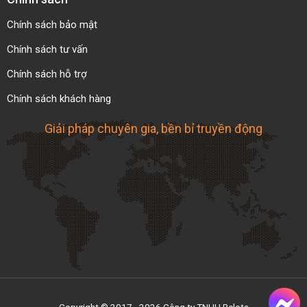
25B30
64
60.75
9
20
35
15
Chính sách bảo mật
25B31
66
62.77
10
22
40
20
Chính sách tư vấn
Chính sách hỗ trợ
25B32
68
64.78
10
22
40
20
Chính sách khách hàng
25B33
70
66.80
10
22
40
20
Giải pháp chuyên gia, bền bỉ truyền động
25B34
72
68.82
10
22
40
20
25B35
74
70.84
10
22
40
20
25B36
76
72.86
10
22
40
20
25B37
78
74.88
10
22
40
20