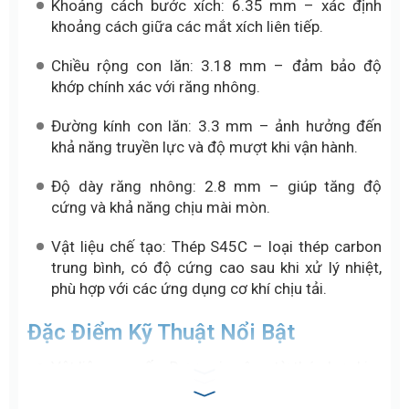
Khoảng cách bước xích: 6.35 mm – xác định
khoảng cách giữa các mắt xích liên tiếp.
Chiều rộng con lăn: 3.18 mm – đảm bảo độ
khớp chính xác với răng nhông.
Đường kính con lăn: 3.3 mm – ảnh hưởng đến
khả năng truyền lực và độ mượt khi vận hành.
Độ dày răng nhông: 2.8 mm – giúp tăng độ
cứng và khả năng chịu mài mòn.
Vật liệu chế tạo: Thép S45C – loại thép carbon
trung bình, có độ cứng cao sau khi xử lý nhiệt,
phù hợp với các ứng dụng cơ khí chịu tải.
Đặc Điểm Kỹ Thuật Nổi Bật
Vật liệu cao cấp: Được gia công từ thép hợp kim
thép Carbon, trải qua quá trình nhiệt luyện ở