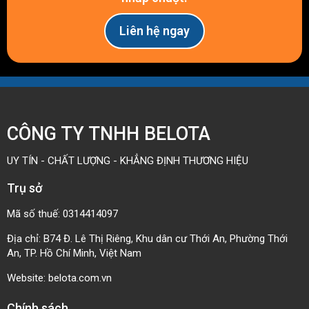
25B23
50
46.63
9
16
30
15
Liên hệ ngay
25B24
52
48.65
9
16
30
15
25B25
54
50.66
9
20
35
15
CÔNG TY TNHH BELOTA
25B26
56
52.68
9
20
35
15
UY TÍN - CHẤT LƯỢNG - KHẲNG ĐỊNH THƯƠNG HIỆU
Trụ sở
25B27
58
54.70
9
20
35
15
Mã số thuế: 0314414097
25B28
60
56.71
9
20
35
15
Địa chỉ: B74 Đ. Lê Thị Riêng, Khu dân cư Thới An, Phường Thới
An, TP. Hồ Chí Minh, Việt Nam
25B29
62
58.73
9
20
35
15
Website:
belota.com.vn
Chính sách