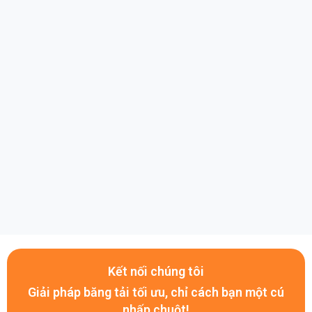
25B15
34
30.54
7
10
20
15
25B16
36
32.55
9
12
25
15
25B17
38
34.56
9
12
25
15
25B18
40
36.57
9
12
25
15
25B19
42
38.58
9
16
28
15
25B20
44
40.59
9
16
28
15
25B21
46
42.61
9
16
28
15
Kết nối chúng tôi
Giải pháp băng tải tối ưu, chỉ cách bạn một cú
25B22
48
44.62
9
16
30
15
nhấp chuột!