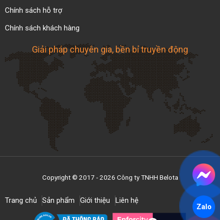
Chính sách hỗ trợ
Chính sách khách hàng
Giải pháp chuyên gia, bền bỉ truyền động
Băng tải con lăn cong
4. Băng tải con lăn mở rộng (xếp gấp)
Copyright © 2017 - 2026 Công ty TNHH Belota
Băng tải con lăn tự do xếp gấp là giải pháp hiệu quả
Trang chủ
Sản phẩm
Giới thiệu
Liên hệ
cho quá trình bốc xếp và trung chuyển hàng hóa,
Zalo
đặc biệt phù hợp trong kho vận và logistics. Với lợi