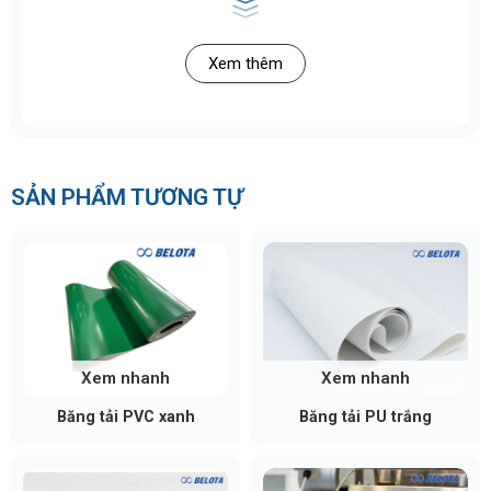
Khung băng tải: Thường làm từ thép sơn tĩnh
điện, inox hoặc nhôm định hình, đảm bảo độ
cứng vững và chịu tải tốt.
Xem thêm
Con lăn: Là bộ phận quan trọng nhất, được bố trí
song song; vật liệu phổ biến gồm thép mạ kẽm,
inox, nhựa hoặc nhựa tùy môi trường sử dụng.
Trục con lăn & bạc đạn: Giúp con lăn quay trơn,
SẢN PHẨM TƯƠNG TỰ
giảm ma sát và tăng tuổi thọ hệ thống.
Chân đỡ / giá đỡ: Có thể cố định hoặc tích hợp
bánh xe để di chuyển linh hoạt.
Cơ cấu điều chỉnh độ cao/độ dốc (nếu có): Cho
phép thiết lập góc nghiêng phù hợp để hàng hóa
tự di chuyển.
Nguyên lý hoạt động
Xem nhanh
Xem nhanh
Băng tải PVC xanh
Băng tải PU trắng
Các con lăn được sắp xếp với độ nghiêng nhất định
để tạo hướng trượt. Khi hàng hóa được đặt lên bề
mặt, lực hấp dẫn sẽ khiến chúng dịch chuyển trượt