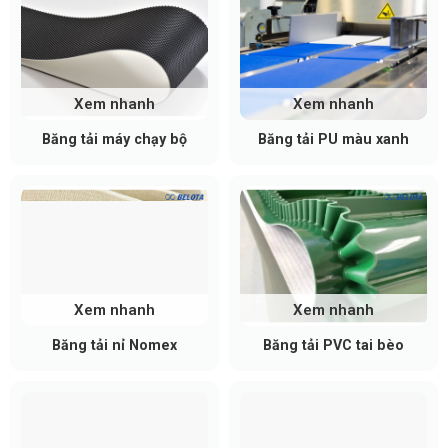
xuống theo độ nghiêng nhờ lực hút của trọng lực.
Đây cũng là nguyên lý vận hành cơ bản của hệ thống
băng tải con lăn
trong thực tế.
Nếu băng tải đặt ngang, sản phẩm có thể được đẩy
Xem nhanh
Xem nhanh
bằng tay để di chuyển. Với tải trọng lớn, hệ thống có
Băng tải máy chạy bộ
Băng tải PU màu xanh
thể tích hợp cơ chế hãm tốc độ để đảm bảo an
toàn.
Xem nhanh
Xem nhanh
Băng tải nỉ Nomex
Băng tải PVC tai bèo