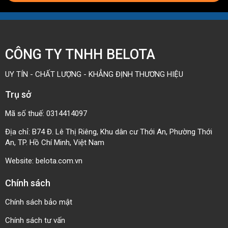
theo tuyến đường thẳng trong kho hoặc nhà máy
3. Băng tải con lăn cong
Góc chuyển hướng: hỗ trợ các phương án uốn
CÔNG TY TNHH BELOTA
cong 30°, 45°, 60° và 90°
UY TÍN - CHẤT LƯỢNG - KHẲNG ĐỊNH THƯƠNG HIỆU
Dạng con lăn sử dụng: con lăn côn đôi, giúp
Trụ sở
hàng hóa ổn định khi vào cua
Mã số thuế: 0314414097
Vật liệu khung sườn: chế tạo từ thép hoặc inox
304, phù hợp nhiều môi trường làm việc
Địa chỉ: B74 Đ. Lê Thị Riêng, Khu dân cư Thới An, Phường Thới
An, TP. Hồ Chí Minh, Việt Nam
Bán kính cong phía trong: tiêu chuẩn 850 mm
Website:
belota.com.vn
Kích thước con lăn: đường kính 50 mm, áp dụng
Chính sách
cho con lăn cơ sở
Chính sách bảo mật
Ứng dụng: Thay đổi hướng di chuyển hàng hóa
trong hệ thống vận chuyển.
Chính sách tư vấn