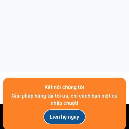
2. Băng tải con lăn thẳng
Vật liệu con lăn: có nhiều lựa chọn như thép, inox
304 hoặc nhựa kỹ thuật
Kết cấu khung băng tải: gia công từ thép hoặc
inox 304, đảm bảo độ cứng vững và độ bền cao
Kích thước đường kính con lăn: đa dạng từ Ø20
đến Ø102 mm, bao gồm các cỡ phổ biến: 20, 30,
40, 50, 60, 63, 76, 80, 89 và 102 mm
Kết nối chúng tôi
Giải pháp băng tải tối ưu, chỉ cách bạn một cú
Ứng dụng: Di chuyển hàng hóa theo tuyến
nhấp chuột!
đường thẳng trong kho hoặc nhà máy
Liên hệ ngay
Băng tải con lăn thẳng dùng để di chuyển hàng hóa