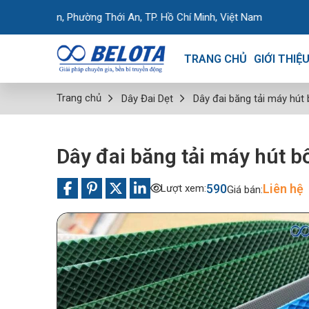
 Phường Thới An, TP. Hồ Chí Minh, Việt Nam
TRANG CHỦ
GIỚI THIỆ
Trang chủ
Dây Đai Dẹt
Dây đai băng tải máy hút
Dây đai băng tải máy hút b
590
Liên hệ
Lượt xem:
Giá bán: