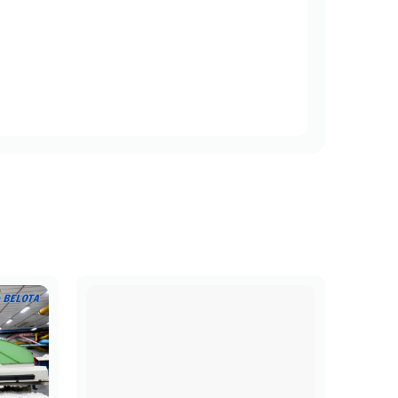
băng tải máy hút bông
quyết định độ bền và
biến dạng dưới áp suất chân không mạnh, đảm
t rãnh hút, ngăn chặn thất thoát áp suất khí
 đồng thời chịu mài mòn tốt khi trượt liên
ành trình di chuyển của đầu máy xé kiện.