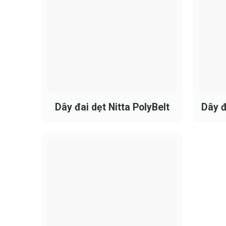
Kích Thước Dây Đai Thông Dụ
Tại các nhà máy sợi Việt Nam, Belota cun
Trützschler...):
350 x 25.500 mm: Kích thước chuẩn c
380 x 26.000 mm: Dùng cho các chuyền
380 x 20.000 mm: Dùng cho các dây c
Dây đai dẹt Nitta PolyBelt
Dây đ
300 x 42.000 mm: Loại bản hẹp nhưng hà
Ngoài các kích thước tiêu chuẩn, đội ngũ k
được tư vấn chi tiết hơn.
Belota cung cấ
Lợi Ích Của Dây Đai Máy Hút
Dây đai dùng trong máy hút bông
có vai t