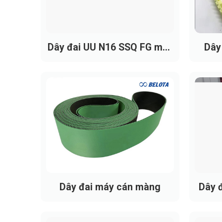
Dây đai UU N16 SSQ FG máy
Dây
chải TRUTZSCHLER TC19
Dây đai máy cán màng
Dây đ