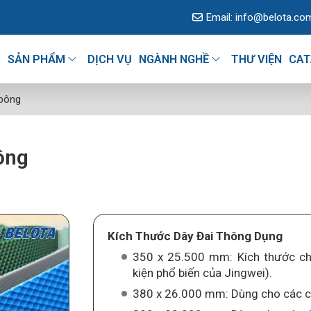
Email:
info@belota.co
U
SẢN PHẨM
DỊCH VỤ
NGÀNH NGHỀ
THƯ VIỆN
CAT
 bông
ông
Kích Thước Dây Đai Thông Dụng
350 x 25.500 mm: Kích thước c
kiện phổ biến của Jingwei).
380 x 26.000 mm: Dùng cho các ch