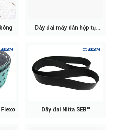
 bông
Dây đai máy dán hộp tự
động
 Flexo
Dây đai Nitta SEB™