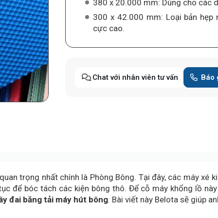
380 x 20.000 mm: Dùng cho các d
300 x 42.000 mm: Loại bản hẹp nh
cực cao.
Chat với nhân viên tư vấn
Báo 
 quan trọng nhất chính là Phòng Bông. Tại đây, các máy xé k
ục để bóc tách các kiện bông thô. Để cỗ máy khổng lồ này 
ây đai băng tải máy hút bông
. Bài viết này Belota sẽ giúp a