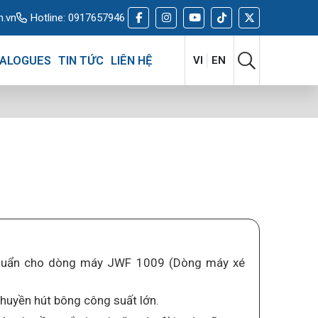
m.vn
Hotline:
0917657946
ALOGUES
TIN TỨC
LIÊN HỆ
VI
EN
huẩn cho dòng máy JWF 1009 (Dòng máy xé
uyền hút bông công suất lớn.