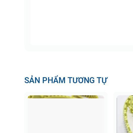
Trước khi tìm hiểu chi tiết từng thông số, 
hiệu suất của băng tải trong hệ thống hút b
Kết cấu chịu lực hút cực đại: Thiết k
bảo luồng khí hút luôn ổn định.
Chống cong vênh tuyệt đối: Dây có độ c
nén dù băng tải dài tới 50m.
Bề mặt NBR/PVC bền bỉ: Lớp phủ cao su
tục trên rãnh kim loại.
Ổn định kích thước: Khả năng kháng giã
SẢN PHẨM TƯƠNG TỰ