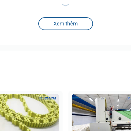
bạn cần nắm rõ những đặc điểm kỹ thuật cốt lõi của
dây đai 
ông.
ế lớp bố gia cường đặc biệt giúp dây không bị móp méo hay 
Xem thêm
ứng ngang hoàn hảo, giữ bề mặt luôn phẳng lỳ để đậy kín khí
 NBR hoặc PVC chịu lực giúp tăng ma sát với puly dẫn động,
n dài vượt trội, giúp dây vận hành chính xác và đồng bộ với h