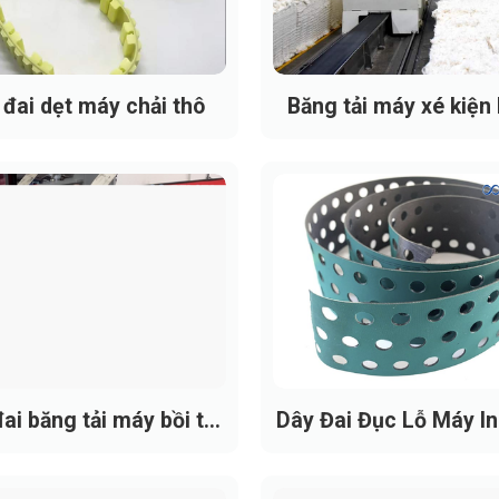
 đai dẹt máy chải thô
Băng tải máy xé kiện
ai băng tải máy bồi tự
Dây Đai Đục Lỗ Máy In
động
Dây có độ cứng ngang hoàn hảo, lớp bố gia cường đặc biệt