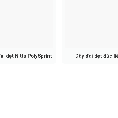
ng & Các Dòng Máy Tương Thích
g cấp đầy đủ các quy cách dây đai dẹt chuẩn cho các dòn
ho dòng máy JWF 1009 (Dòng máy xé kiện phổ biến của Jing
 hút bông công suất lớn.
huyền ngắn hơn hoặc các đời máy cũ.
ai dẹt Nitta PolySprint
Dây đai dẹt đúc li
nh trình rất dài, yêu cầu kỹ thuật nối cực cao.
ỹ thuật viên nhận gia công tùy chỉnh theo yêu cầu riêng. Vì 
p đầy đủ các quy cách dây đai dẹt chuẩn cho các dòng máy hú
 Bông
rò quan trọng trong nhiều công đoạn của ngành dệt – may – x