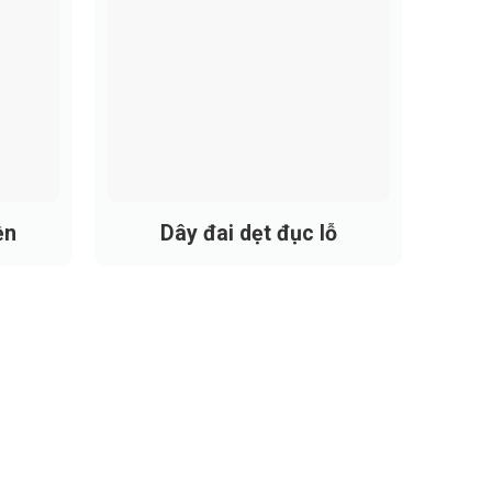
g máy hút bông phổ biến (như JWF, Rieter,
wei).
ền
Dây đai dẹt đục lỗ
vậy quý khách có thể liên hệ qua Hotline để
t bông phổ biến
ơ sợi. Một số lợi ích chính gồm: