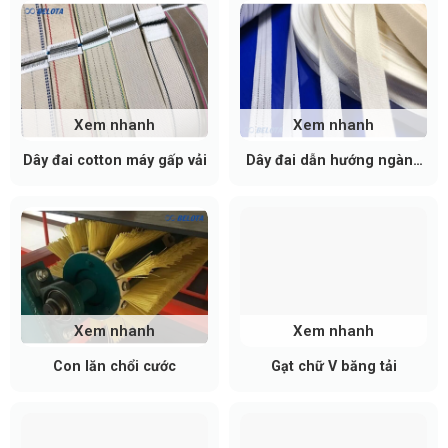
hợp thêm các phụ kiện bổ trợ như con lăn, thanh
trượt để tối ưu hóa hiệu suất dẫn hướng.
Xem nhanh
Xem nhanh
Dây đai cotton máy gấp vải
Dây đai dẫn hướng ngành
giặt ủi
Xem nhanh
Xem nhanh
Con lăn chổi cước
Gạt chữ V băng tải
Chức Năng Cua Cong Dẫn Hướng Xích Nhựa
Dẫn hướng và định vị xích: Giữ cho dây xích chạy