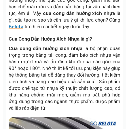
hướng mượt mà qua các góc cong, giảm ma sát,
hạn chế mài mòn và đảm bảo băng tải vận hành liên
tục, êm ái. Vậy
cua cong dẫn hướng xích nhựa
là
gì, cấu tạo ra sao và cần lưu ý gì khi lựa chọn? Cùng
Belota
tìm hiểu chi tiết ngay dưới đây.
Cua Cong Dẫn Hướng Xích Nhựa là gì?
Cua cong dẫn hướng xích nhựa
là bộ phận quan
trọng trong băng tải cong, đảm bảo xích nhựa vận
hành mượt mà và ổn định khi đi qua các góc cua
90° hoặc 180°. Nhờ thiết kế tối ưu, phụ kiện này giúp
hệ thống băng tải dễ dàng thay đổi hướng, tiết kiệm
diện tích và nâng cao hiệu quả sản xuất. Sản phẩm
được chế tạo từ nhựa kỹ thuật chất lượng cao, có
khả năng chống mài mòn, giảm ma sát, phù hợp
ứng dụng trong các ngành thực phẩm, dược phẩm
và lắp ráp điện tử.