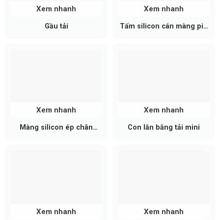
thoát bụi tốt.
Xem nhanh
Xem nhanh
Gầu tải
Tấm silicon cán màng pin
Độ chính xác gia công: Chọn sản phẩm được gia
mặt trời
công CNC chính xác từ các đơn vị uy tín để đảm
bảo độ phẳng và khoảng cách tâm các làn xích
đồng đều tuyệt đối.
Xem nhanh
Xem nhanh
Màng silicon ép chân
Con lăn băng tải mini
không
Xem nhanh
Xem nhanh