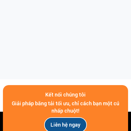
Tham khảo thêm:
Con Lăn Băng Tải
Công Nghiệp
Giá Tốt 12/2025
Kết nối chúng tôi
Giải pháp băng tải tối ưu, chỉ cách bạn một cú
nhấp chuột!
Liên hệ ngay