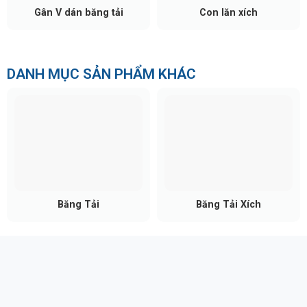
Gân V dán băng tải
Con lăn xích
DANH MỤC SẢN PHẨM KHÁC
Kết luận
Cua cong dẫn hướng xích nhựa
tuy là một phụ kiện
tĩnh nhưng lại quyết định sự trơn tru của cả một dây
chuyền động. Nếu bạn đang băn khoăn về việc tính
toán bán kính cong hoặc cần gia công cua cong
theo kích thước đặc biệt cho nhà máy của mình,
đừng ngần ngại liên hệ với đội ngũ kỹ thuật của
chúng tôi.
Băng Tải
Băng Tải Xích
Belota luôn sẵn sàng tư vấn giải pháp tối ưu nhất
cho hệ thống băng tải của bạn. Liên hệ ngay
Hotline/Zalo 0917 657 946 để được tư vấn và báo
giá nhanh chóng.