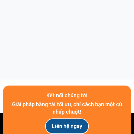
Pulley nhỏ nhất có thể chạy : 20mm
2. Ropanyl EM 4/1 00+02 white AS FG 589650
Độ dày : 0.8mm
Lực kéo dãn 1% : 4N/mm
Pulley nhỏ nhất có thể chạy : 20mm
Băng tải PU Ropanyl (Ảnh chụp thực tế tại Belota)
3. Ropanyl EM 6/2 00+02 white M1 AS FG 589665
Độ dày : 1.3mm
Kết nối chúng tôi
Lực kéo dãn 1% : 6N/mm
Giải pháp băng tải tối ưu, chỉ cách bạn một cú
Pulley nhỏ nhất có thể chạy : 25mm
nhấp chuột!
4. Ropanyl EM 8/2 00+02 white AS FG 589652
Liên hệ ngay
Độ dày : 1.5mm