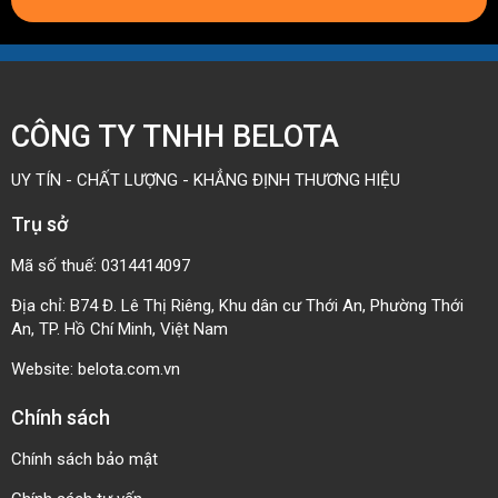
Lực kéo dãn 1% : 8N/mm
Pulley nhỏ nhất có thể chạy : 25mm
5. Ropanyl ESM 5/2 00+015 white M1 FG 578749
CÔNG TY TNHH BELOTA
Độ dày : 1.3mm
Lực kéo dãn 1% : 5N/mm
UY TÍN - CHẤT LƯỢNG - KHẲNG ĐỊNH THƯƠNG HIỆU
Pulley nhỏ nhất có thể chạy : 15mm
Trụ sở
6. Ropanyl EM 3/1 00+02 light blue M1 AS FG AM
579789
Mã số thuế: 0314414097
Độ dày : 0.8mm
Địa chỉ: B74 Đ. Lê Thị Riêng, Khu dân cư Thới An, Phường Thới
An, TP. Hồ Chí Minh, Việt Nam
Lực kéo dãn 1% : 3N/mm
Website:
belota.com.vn
Pulley nhỏ nhất có thể chạy : 6mm
7. Ropanyl ESM 5/2 00+015 light blue M1 FG AM
Chính sách
578759
Chính sách bảo mật
Độ dày : 1.3mm