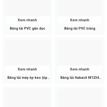
Dễ dàng lắp đặt, bảo dưỡng: Băng tải được hãng
thiết kế nhẹ, dễ uốn và lắp đặt vào hệ thống vận
chuyển của bạn, giúp giảm thiểu chi phí ban đầu
Xem nhanh
Xem nhanh
và thời gian lắp đặt.
Băng tải PVC gân dọc
Băng tải PVC trắng
Xem nhanh
Xem nhanh
Băng tải máy ép keo (ép
Băng tải Habasit M1234
mex)
Nub Top
Băng tải PU của Ammeraal Beltech có đa dạng bề
mặt (trơn, nhám, gân, bậc thang…)