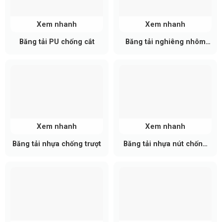
Thông số kỹ thuật cơ bản của băng
Xem nhanh
Xem nhanh
tải PU Ammeraal Beltech
Băng tải PU chống cắt
Băng tải nghiêng nhôm
Hiệu suất: Mượt mà
định hình
Chất liệu: PU
Tính năng đặc biệt: Chống dầu, chống rách, chịu
nhiệt, chịu lạnh, chống mài mòn
Chứng chỉ: SGS/ISO
Chiều rộng tối đa: 3000mm
Xem nhanh
Xem nhanh
OEM/ODM: Có
Băng tải nhựa chống trượt
Băng tải nhựa nút chống
Tải trọng: Mạnh mẽ
dính
Đặc điểm kỹ thuật: Tủy chỉnh bổ sung theo môi
trường vận hành
Chất liệu bên trong: Vải
Độ bền kéo: Mạnh