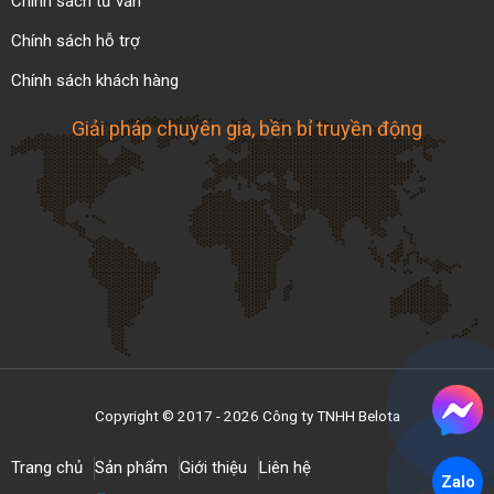
Chính sách tư vấn
Lực kéo dãn 1% : 5N/mm
Chính sách hỗ trợ
Pulley nhỏ nhất có thể chạy : 15mm
8. Ropanyl ESM 5/2 00+015 light blue AS FG AM NF
Chính sách khách hàng
576750
Giải pháp chuyên gia, bền bỉ truyền động
Độ dày : 1.3mm
Lực kéo dãn 1% : 5N/mm
Pulley nhỏ nhất có thể chạy : 20mm
Băng tải PU Duratemp cho môi trường có
nhiêt độ cao
Duratemp EM 6/2 00+02 white M1 FG HR 571779
Bề mặt: Mịn, mờ, Không dính
Đường kính pulley tối thiểu Flexing: 6mm
Copyright © 2017 - 2026 Công ty TNHH Belota
Đường kính Backflexing: 10mm
Trang chủ
Sản phẩm
Giới thiệu
Liên hệ
Zalo
Nhiệt độ -20 °C / +115 °C tối đa lên tới +130 °C