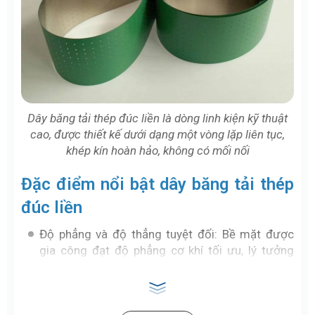
Dây băng tải thép đúc liền là dòng linh kiện kỹ thuật
cao, được thiết kế dưới dạng một vòng lặp liên tục,
khép kín hoàn hảo, không có mối nối
Đặc điểm nổi bật dây băng tải thép
đúc liền
Độ phẳng và độ thẳng tuyệt đối: Bề mặt được
gia công đạt độ phẳng cơ khí tối ưu, lý tưởng
cho việc đúc màng phim và vận chuyển các linh
kiện sắc nhọn hoặc có hình dạng bất thường.
Không co giãn và chịu lực cực cao: Chế tạo từ