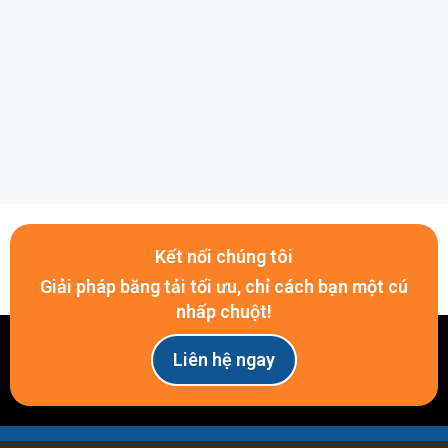
Phủ Ceramic (Gốm): Chịu nhiệt tức thời lên đến
400°C, độ bền màng phủ cực cao, chuyên dụng
sản xuất ống tuýp ABL & PBL.
Băng tải thép phủ lớp chống dính màu xanh
Băng tải thép phủ lớp chống dính màu vàng
Kết nối chúng tôi
Giải pháp băng tải tối ưu, chỉ cách bạn một cú
Băng tải thép phủ lớp chống dính màu đen
nhấp chuột!
Thông số kỹ thuật
Liên hệ ngay
Dưới đây là thông số kỹ thuật của
băng tải thép
đúc liền
:
Màu sắc lớp phủ: Đen, Xanh, Nâu, Trắng