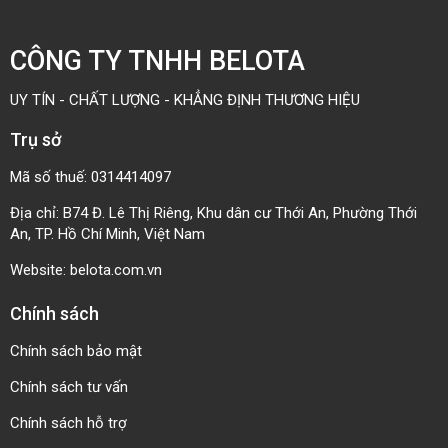
Vật liệu dây belt: SUS301, SUS304, SUS316, 17-
CÔNG TY TNHH BELOTA
7PH, 15-7PH
UY TÍN - CHẤT LƯỢNG - KHẲNG ĐỊNH THƯƠNG HIỆU
Độ dày tổng thể: 0,05 ~ 1,0mm
Trụ sở
Chiều rộng: 3 ~ 600mm
Mã số thuế: 0314414097
Độ cứng: HV360~HV480
Địa chỉ: B74 Đ. Lê Thị Riêng, Khu dân cư Thới An, Phường Thới
An, TP. Hồ Chí Minh, Việt Nam
Độ bền kéo:1000~1700N/ mm2
Website:
belota.com.vn
Độ cong cạnh:<=2mm/10.000mm
Chính sách
Tình trạng cạnh: Tròn
Chính sách bảo mật
Chính sách tư vấn
Thông số kỹ thuật
Chính sách hỗ trợ
Ứng dụng của dây băng tải thép