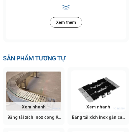
Vật liệu chốt: Inox 304 (Thép không gỉ).
Bước xích: 38.1 mm (1.5 inch) – Tương thích với
Xem thêm
các dòng nhông 820/821.
Nhiệt độ hoạt động: Khoảng -35°C đến 90°C
Kết cấu: Bản lề đôi.
Hướng chạy: Chạy thẳng.
SẢN PHẨM TƯƠNG TỰ
Tốc độ hoạt động: Tối đa thường dưới
60m/phút, có thể tùy chỉnh.
Phụ kiện bánh nhông: Dùng cho dòng 821 có số
răng (21, 25 răng) và đường kính khác nhau,
chốt cốt trục đa dạng (25mm, 30mm, 35mm,
40mm).
Xem nhanh
Xem nhanh
Băng tải xích inox cong 90
Băng tải xích inox gắn cao
độ
su