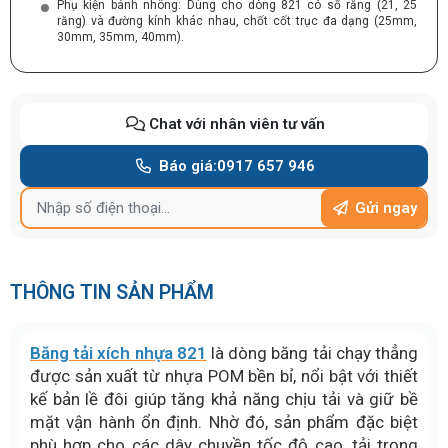
Phụ kiện bánh nhông: Dùng cho dòng 821 có số răng (21, 25
răng) và đường kính khác nhau, chốt cốt trục đa dạng (25mm,
30mm, 35mm, 40mm).
Chat với nhân viên tư vấn
Báo giá:
0917 657 946
Gửi ngay
THÔNG TIN SẢN PHẨM
Băng tải xích nhựa 821
là dòng băng tải chạy thẳng
được sản xuất từ nhựa POM bền bỉ, nổi bật với thiết
kế bản lề đôi giúp tăng khả năng chịu tải và giữ bề
mặt vận hành ổn định. Nhờ đó, sản phẩm đặc biệt
phù hợp cho các dây chuyền tốc độ cao, tải trọng