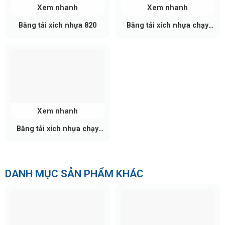
821 K750
190.5 mm
7.50"
Xem nhanh
Xem nhanh
821 K1000
254.0 mm
10.00"
Băng tải xích nhựa 820
Băng tải xích nhựa chạy
thẳng
821 K1200
304.8 mm
12.00"
Xem nhanh
Băng tải xích nhựa chạy
cong
DANH MỤC SẢN PHẨM KHÁC
Bảng Các Loại Băng Tải Xích Nhựa 821 Phổ Biến