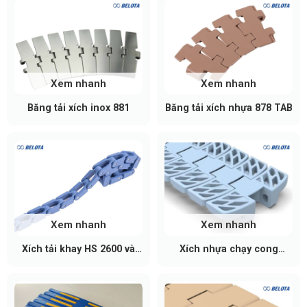
Xem nhanh
Xem nhanh
Băng tải xích inox 881
Băng tải xích nhựa 878 TAB
Thông Số Kỹ Thuật Tiêu Chuẩn
Ưu điểm vượt trội của xích nhựa
băng tải 821
Xem nhanh
Xem nhanh
Chịu tải trọng lớn: Kết cấu bản lề đôi giúp tăng
Xích tải khay HS 2600 và
Xích nhựa chạy cong
tiết diện chịu lực tại các khớp nối, cho phép xích
HS 2800
Movex 260M LFA
chịu được lực căng lớn hơn mà không bị đứt
chốt hay giãn mắt.