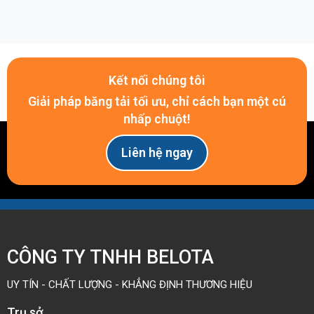
Kết nối chúng tôi
Giải pháp băng tải tối ưu, chỉ cách bạn một cú
nhấp chuột!
Ứng Dụng Thực Tế
Liên hệ ngay
Mua xích nhựa 821 chính hãng tại
BELOTA
Nếu bạn đang tìm nơi cung cấp băng tải xích nhựa
821 chất lượng cao, giá tốt và luôn sẵn hàng, Belota
chính là địa chỉ đáng tin cậy.
CÔNG TY TNHH BELOTA
Tại sao nên chọn Belota?
UY TÍN - CHẤT LƯỢNG - KHẲNG ĐỊNH THƯƠNG HIỆU
Chuyên cung cấp
băng tải xích nhựa chạy thẳng
Trụ sở