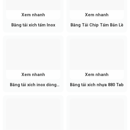
Xem nhanh
Xem nhanh
Băng tải xích tấm Inox
Băng Tải Chip Tấm Bản Lề
Xem nhanh
Xem nhanh
Ưu Điểm Vượt Trội
Băng tải xích inox dòng
Băng tải xích nhựa 880 Tab
Bảng các loại băng tải xích nhựa
812/ 815
821 phổ biến
Mã Sản
Bản Rộng
Bản Rộng
Phẩm
(mm)
(inch)