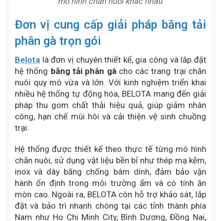
mô hình chăn nuôi khác nhau
Đơn vị cung cấp giải pháp băng tải
phân gà trọn gói
Belota
là đơn vị chuyên thiết kế, gia công và lắp đặt
hệ thống
băng tải phân gà
cho các trang trại chăn
nuôi quy mô vừa và lớn. Với kinh nghiệm triển khai
nhiều hệ thống tự động hóa, BELOTA mang đến giải
pháp thu gom chất thải hiệu quả, giúp giảm nhân
công, hạn chế mùi hôi và cải thiện vệ sinh chuồng
trại.
Hệ thống được thiết kế theo thực tế từng mô hình
chăn nuôi, sử dụng vật liệu bền bỉ như thép mạ kẽm,
inox và dây băng chống bám dính, đảm bảo vận
hành ổn định trong môi trường ẩm và có tính ăn
mòn cao. Ngoài ra, BELOTA còn hỗ trợ khảo sát, lắp
đặt và bảo trì nhanh chóng tại các tỉnh thành phía
Nam như Ho Chi Minh City, Bình Dương, Đồng Nai,