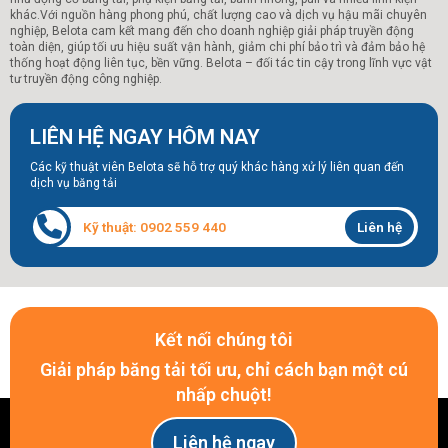
khác.Với nguồn hàng phong phú, chất lượng cao và dịch vụ hậu mãi chuyên
nghiệp, Belota cam kết mang đến cho doanh nghiệp giải pháp truyền động
toàn diện, giúp tối ưu hiệu suất vận hành, giảm chi phí bảo trì và đảm bảo hệ
thống hoạt động liên tục, bền vững. Belota – đối tác tin cậy trong lĩnh vực vật
tư truyền động công nghiệp.
LIÊN HỆ NGAY HÔM NAY
Các kỹ thuật viên Belota sẽ hỗ trợ quý khác hàng xử lý liên quan đến
dịch vụ băng tải
Kỹ thuật: 0902 559 440
Liên hệ
Kết nối chúng tôi
Giải pháp băng tải tối ưu, chỉ cách bạn một cú
nhấp chuột!
Liên hệ ngay